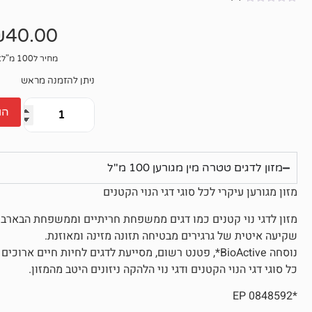
אין
ביקורות
₪
40.00
מחיר ל100 מ"ל: 40₪
ניתן להזמנה מראש
הו
מזון לדגים טטרה מין מגורען 100 מ"ל
מזון מגורען עיקרי לכל סוגי דגי הנוי הקטנים
מזון לדגי נוי קטנים כמו דגים ממשפחת חריתיים וממשפחת הבארבי
שקיעה איטית של גרגירים מבטיחה תזונה מזינה ומאוזנת.
נוסחה BioActive*, פטנט רשום, מסייעת לדגים לחיות חיים ארוכים ובריאים.
כל סוגי דגי הנוי הקטנים ודגי נוי הלהקה ניזונים היטב מהמזון.
*EP 0848592