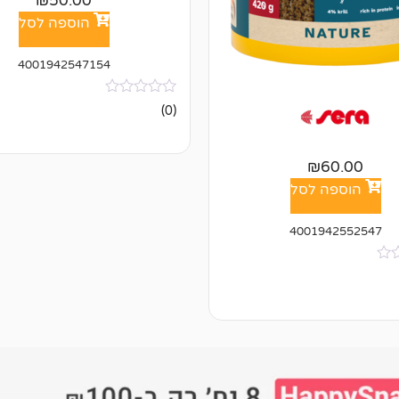
₪
50.00
הוספה לסל
4001942547154
אין
(0)
ביקורות
₪
60.00
הוספה לסל
4001942552547