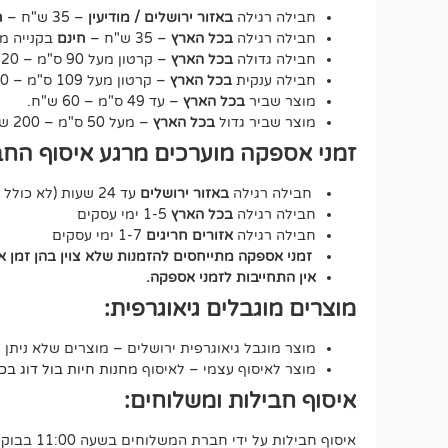
חבילה רגילה
באזור ירושלים / מודיעין
– 35 ש"ח –
ח
חבילה רגילה
בכל הארץ
– 35 ש"ח –
חינם
בקנייה מעל 250 ש"ח – על כ
חבילה גדולה
בכל הארץ
– קרטון מעל 90 ס"מ – 120 ש"ח.
חבילה ענקית
בכל הארץ
– קרטון מעל 109 ס"מ – 150 ש"ח.
מוצר שביר
בכל הארץ
– עד 49 ס"מ – 60 ש"ח.
מוצר שביר גדול
בכל הארץ
– מעל 50 ס"מ – 200 ש"ח.
זמני אספקה מוערכים מרגע איסוף החב
חבילה רגילה
באזור ירושלים
עד 24 שעות (לא כולל שבת וחג).
חבילה רגילה
בכל הארץ
1-5 ימי עסקים
חבילה רגילה
אזורים חריגים
1-7 ימי עסקים
זמני אספקה מתייחסים להזמנות שלא צוין בהן זמן 
אין התחייבות לזמני אספקה.
מוצרים מוגבלים גיאוגרפית:
מוצר מוגבל גיאוגרפית ירושלים – מוצרים שלא ניתן 
מוצר לאיסוף עצמי – לאיסוף
מחנות חיות בול דוג בכתובת י
איסוף חבילות ומשלוחים:
איסוף חבילות על ידי חברת המשלוחים בשעה 11:00 בבוקר.