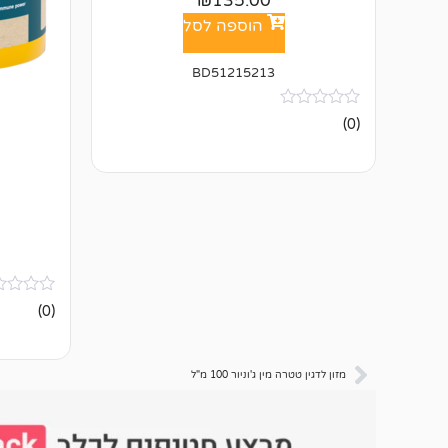
₪
135.00
הוספה לסל
BD51215213
אין
(0)
ביקורות
אין
(0)
ביקורות
מזון לדגין טטרה מין ג'וניור 100 מ"ל