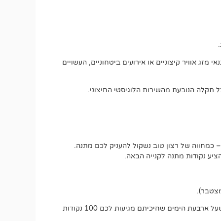
מזג אוויר קיצוניים או אירועים ביטחוניים, העשויים
 תקלה הנובעת מהשירות הלוגיסטי החיצוני.
 כמחווה של רצון טוב נשקול להעניק לכם מתנה.
יע נקודות מתנה לקנייה הבאה.
אם משלוח אמור להגיע בתוך עד 5 ימי עסקים, כבר בסיום היום הרביעי תוכלו לבקש את ההטבה הרטרואקטיבית. זאת אומרת שעל ארבעת הימים שחיכיתם מגיעות לכם 100 נקודות