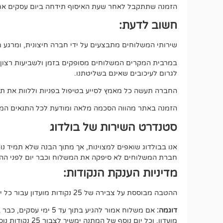
הזמנה שתתקבל לאחר שעת האיסוף תידחה ביום עסקים אחד
חשוב לדעת:
שירותי המשלוחים מתבצעים על ידי חברה חיצונית, ומרגע מס
במרבית המקרים המשלוחים מסופקים בזמן ולשביעות רצון מלאה
לגרום לעיכובים שאינם בשליטתנו.
החברה תעשה כל מאמץ לסייע בטיפול בפניות וללוות את תה
הזמנה באתר מהווה הסכמה מלאה ומודעת לכל התנאים המפ
סטנדרט השירות של בולדוג
אנו בבולדוג שואפים למצוינות, אך מתוך הבנה שלא תמיד 
חברת המשלוחים לא סיפקה את המשלוח וכבר יום לפני ההתחי
מדיניות הענקת הנקודות:
ההטבה מבוססת על צבירה של 25 נקודות מועדון עבור כל יום של המתנה, החל מיום העסקים הרביעי מרגע איסוף החבילה (100 נק במצטבר).
דוגמה:
מועדון, וכל יום נוסף של המתנה ימשיך לצבור 25 נקודות נוספות.