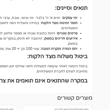
תנאים וסייגים:
ימי עסקים
: ימים א'-ה' בלבד. ימי שישי, שבת, ערבי ח
חוסר זמינות מצד הלקוח
: במידה והשליח ניסה לתאם 
המשלוחים.
פרטים שגויים
: הזנת כתובת שגויה או מספר טלפון 
אירועים חריגים במשק
: ההטבה לא תינתן במקרים של ע
במשק.
יחס המרה ותקרת הטבה
: שווי 100 נק׳ = 20 שח, סכום ההטבה הכולל לא יעבור את ה-500 נקודות.
ביטול משלוח מצד הלקוח:
ביטול הזמנה לאחר שיצאה למשלוח ולפני שחלף זמן האספקה
מחויבת לשלם לחברת המשלוחים.
במקרה שהתנאים אינם תואמים את צרכי
מוצרים קשורים
מזון לציקלידים
|
מזון לדגי נוי
מזון לציקלי