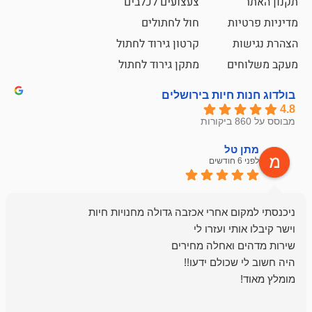
צעצועים לכלבים
ת
חול לחתולים
קרטון גירוד לחתול
ם
מתקן גירוד לחתול
חיות בירושלים
ל
mazor
לפני 6 חודשים
אחלה חנות ,א
בכל עניין מתי
והשירות פצצה.