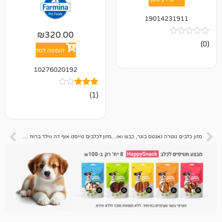
19014
₪
320.00
הוספה לסל
10276020192
1
מדורג
(1)
3.00
מתוך 5
מבוסס
על
דירוגים
של
מזון כלבים נוטרה נאגטס בוגר, כבש ואורז 15 ק"ג
מזון לכלבים טייסט אוף דה ווילד ברווז 12 ק"ג
לקוחות