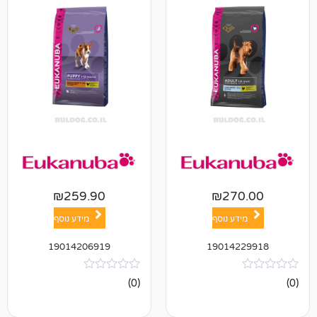
₪
259.90
₪
27
ע נוסף
מידע נוסף
19014206919
19014
אין
(0)
ביקורות