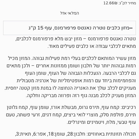
המלאי אזל
טרה נאגטס פרפורמנס, עוף 15 ק"ג
פורמנס – מזון יבש מלא פרפורמנס לכלבים,
ודה או כלבים פעילים מאוד.
אם לכלבים בעלי רמת פעילות גבוהה. המזון מכיל
תר של חלבון ושומן ממזונות אחרים – ולכן מתאים
. הנעכלות הגבוהה של העוף, שומן העוף
 עם רמות אופטימליות של אנרגיה מטבולית
לך את האנריה הנחוצה לו במנת מזון קטנה יחסית.
ב מבנה גוף רזה ופרווה מבריקה וחלקה.
, תירס גרוס, מבשלת אורז, שומן עוף, קמח גלוטן
, מוצרי לואי ביצים, קמח דגים, זרעי פשתה, טעם
ויטמינים ומינרלים.
תכולה תזונתית באחוזים: חלבון:28, שומן:18, אפר:6, תאית:3,