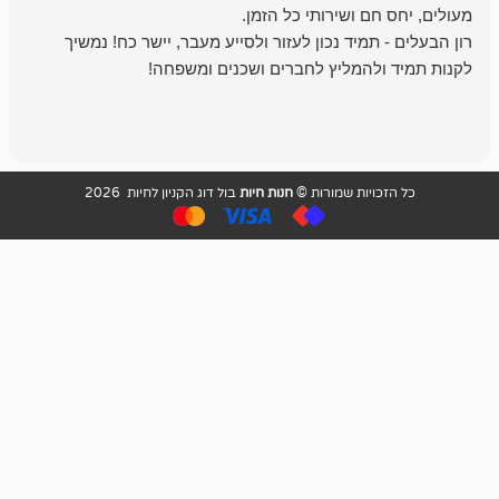
מיד נכון לעזור ולסייע מעבר, יישר כח! נמשיך
להמליץ לחברים ושכנים ומשפחה!
מומלץ מאוד!
ויות שמורות ©
חנות חיות
בול דוג הקניון לחיות 2026