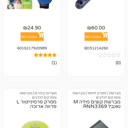
₪
24.90
₪
6
פה לסל
הוספה לסל
6010217920989
BD512
1
מדורג
(1)
5.00
מתוך 5
מבוסס על
דירוגים של
לקוחות
חתול
|
מברשות
מוצרים נבחרים
|
מברשות
ומסרקים לכלבים
מברשת קוצים מידה M
מסרק פרמינייטור L
פרווה ארוכה