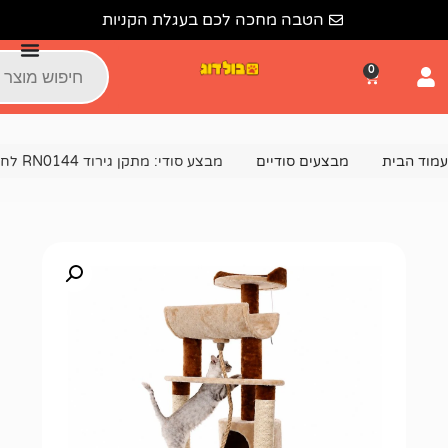
הטבה מחכה לכם בעגלת הקניות
צעים סודיים
מבצע סודי: מתקן גירוד RN0144 לחתול – ערסל, בית, מיטות רביצה – 145×50×50 סמ 🔒