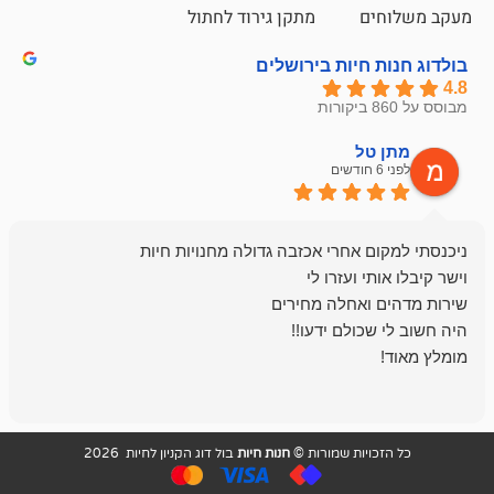
ם
מתקן גירוד לחתול
חיות בירושלים
ל
mazor
לפני 6 חודשים
אחלה חנות ,א
בכל עניין מתי
והשירות פצצה.
ויות שמורות ©
חנות חיות
בול דוג הקניון לחיות 2026