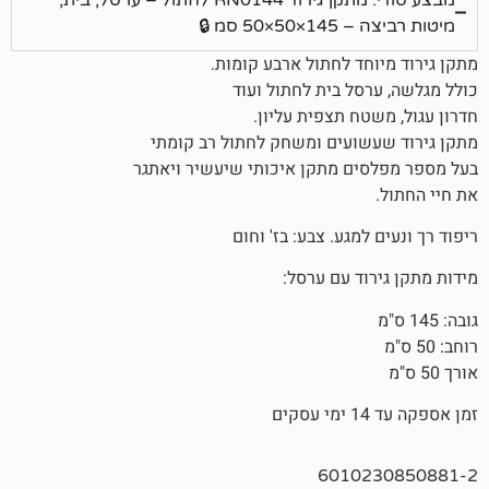
5 סמ 🔒
חד לחתול ארבע קומות.
סל בית לחתול ועוד
ח תצפית עליון.
שועים ומשחק לחתול רב קומתי
ים מתקן איכותי שיעשיר ויאתגר
מגע. צבע: בז' וחום
וד עם ערסל:
6010