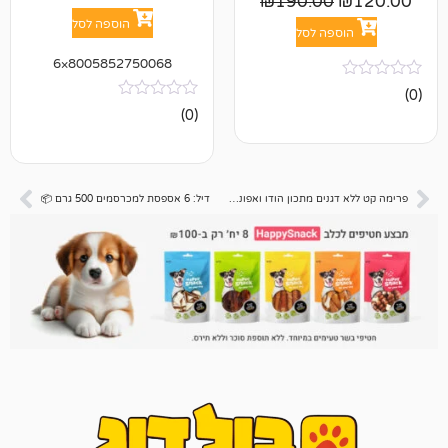
₪
190.00
הוספה לסל
פה לסל
8005852750068×6
אין
(0)
ביקורות
פרימה קט ללא דגנים מתכון הודו ואפונה – סטרלייזד 7 קג
דיל: 6 אספסת למכרסמים 500 גרם 📦