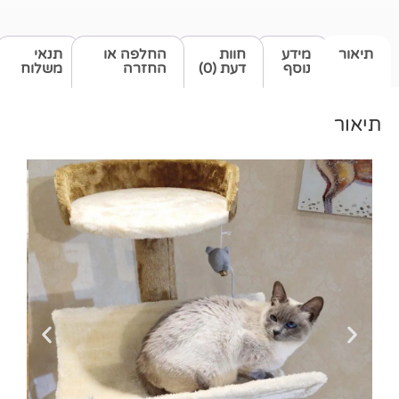
דע
חוות
החלפה או
תנאי
סף
דעת (0)
החזרה
משלוח