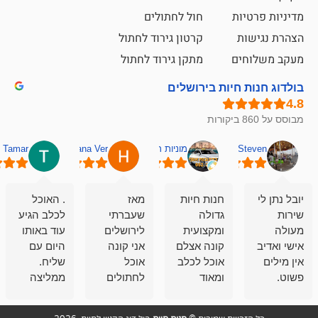
ת
חול לחתולים
קרטון גירוד לחתול
ם
מתקן גירוד לחתול
חיות בירושלים
מוניות רחובות אסף
Hana Ver
Tamar
סאן בן 
חנות חיות
מאז
. האוכל
פשוט חווית
גדולה
שעברתי
לכלב הגיע
קנייה שאפו
ומקצועית
לירושלים
עוד באותו
לעוסקים
קונה אצלם
אני קונה
היום עם
במלאכה
אוכל לכלב
אוכל
שליח.
שירות-אמינות-ז
ומאוד
לחתולים
ממליצה
והכי חשוב
מרוצה
וכלבים
מאד!!
איכות
בעיקר
בבולדוג.
שירות מאד
ממליץ