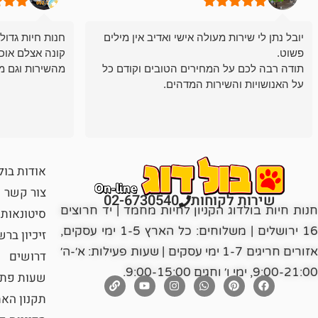
יובל נתן לי שירות מעולה אישי ואדיב אין מילים
חנות חיות גדול
פשוט.
קונה אצלם אוכ
תודה רבה לכם על המחירים הטובים וקודם כל
מהשירות וגם מ
על האנושויות והשירות המדהים.
אודות בול
צור קשר
שירות לקוחות
02-6730540
חנות חיות בולדוג הקניון לחיות מחמד | יד חרוצים
סיטונאות
16 ירושלים | משלוחים: כל הארץ 1-5 ימי עסקים,
זיכיון בר
אזורים חריגים 1-7 ימי עסקים | שעות פעילות: א׳-ה׳
דרושים
9:00-21:00, ימי ו׳ וחגים 9:00-15:00.
שעות פתי
תקנון הא