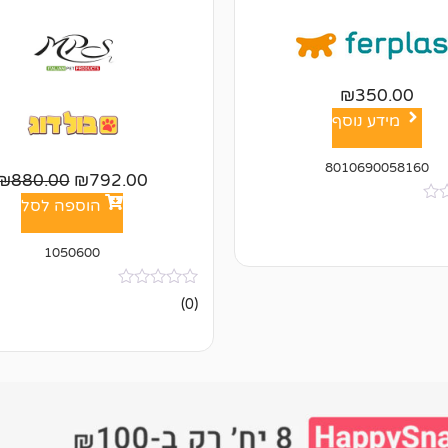
₪
350.00
מידע נוסף
8010690058160
₪
880.00
₪
792.00
הוספה לסל
1050600
אין
(0)
ביקורות