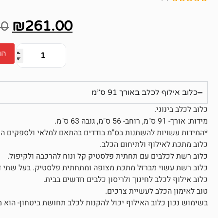
1
מדורג
5.00
מתוך 5
₪
261.00
מבוסס על
00
דירוגים של
לקוחות
הו
כלוב אילוף לכלב באורך 91 ס”מ
כלוב לכלב בינוני.
מידות: אורך- 91 ס"מ, רוחב- 56 ס"מ, גובה 63 ס"מ.
*המידות עשויות להשתנות בס"מ בודדים בהתאם למלאי ולספקים הש
כלוב מתכת לאילוף ולתיחום הכלב.
כלוב רשת לכלבים עם תחתית פלסטיק קל ונוח להרכבה ולקיפול.
כלוב רשת עשוי מברזל מתכת מצופה ומתחתית פלסטיק. בעל שתי דלתו
כלוב אילוף לכלב לחינוך ולריסון כלבים חדשים בבית.
טוב לאימון הכלב לעשיית צרכים.
בשימוש נכון כלוב האילוף יכול להקנות לכלב תחושת ביטחון- הוא מ