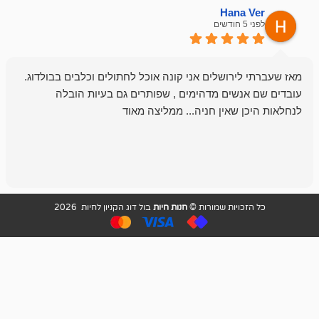
emesh
Han
לפני 6 חודשים
רושלים אני קונה אוכל לחתולים וכלבים בבולדוג.
החנות שלי לכל
שים מדהימים , שפותרים גם בעיות הובלה
וכשנכנסתי לח
שאין חניה... ממליצה מאוד
לכלב שלי, שא
לכלב, יש מבחר
אני חוזר רק ל
ויות שמורות ©
חנות חיות
בול דוג הקניון לחיות 2026