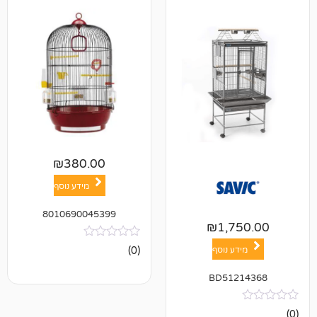
₪
380.00
מידע נוסף
8010690045399
₪
1,7
אין
(0)
ע נוסף
ביקורות
BD512