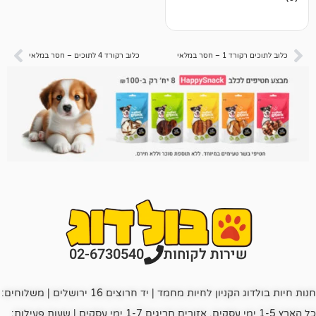
 במלאי
כלוב רקורד 4 לתוכים – חסר במלאי
רות לקוחות
02-6730540
חנות חיות בולדוג הקניון לחיות מחמד | יד חרוצים 16 ירושלים | משלוחים:
כל הארץ 1-5 ימי עסקים, אזורים חריגים 1-7 ימי עסקים | שעות פעילות: