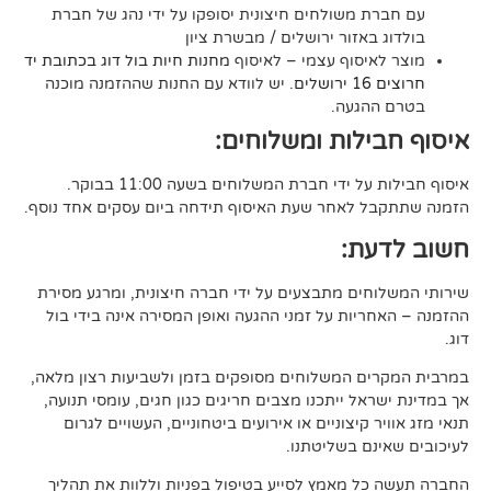
משולחים חיצונית יסופקו על ידי נהג של חברת
אזור ירושלים / מבשרת ציון
סוף עצמי – לאיסוף
מחנות חיות בול דוג בכתובת יד
. יש לוודא עם החנות שההזמנה מוכנה
געה.
לות ומשלוחים:
די חברת המשלוחים בשעה 11:00 בבוקר.
לאחר שעת האיסוף תידחה ביום עסקים אחד נוסף.
ת:
ים מתבצעים על ידי חברה חיצונית, ומרגע מסירת
ות על זמני ההגעה ואופן המסירה אינה בידי בול
 המשלוחים מסופקים בזמן ולשביעות רצון מלאה,
ל ייתכנו מצבים חריגים כגון חגים, עומסי תנועה,
קיצוניים או אירועים ביטחוניים, העשויים לגרום
ם בשליטתנו.
 מאמץ לסייע בטיפול בפניות וללוות את תהליך