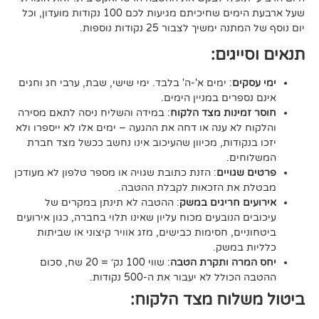
שעל ארבעת הימים שחיכיתם מגיעות לכם 100 נקודות מועדון, וכל
יך לצבור 25 נקודות נוספות.
גים:
ם
: ימים א'-ה' בלבד. ימי שישי, שבת, ערבי חג וחגים
רים במניין הימים.
נות מצד הלקוח
: במידה והשליח ניסה לתאם מסירה
א ענה או דחה את ההגעה – ימים אלו לא ייספרו ולא
ודות, מכיוון שהעיכוב אינו נחשב ככשל מצד חברת
ם.
ויים
: הזנת כתובת שגויה או מספר טלפון לא מעודכן
ת הזכאות לקבלת ההטבה.
 חריגים במשק
: ההטבה לא תינתן במקרים של
הנובעים מכוח עליון שאינו תלוי בחברה, כגון אירועים
ם, חסימות כבישים, מזג אוויר קיצוני או שביתות
במשק.
ה ותקרת הטבה
: שווי 100 נק׳ = 20 שח, סכום
ל לא יעבור את ה-500 נקודות.
וח מצד הלקוח: