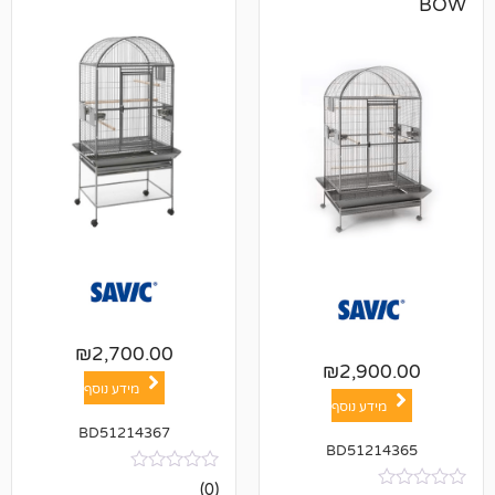
₪
2,700.00
₪
2,9
מידע נוסף
ע נוסף
BD51214367
BD512
אין
(0)