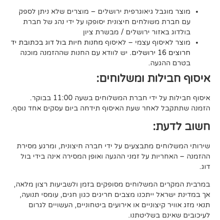
בל גיאוגרפית ירושלים – מוצרים שלא ניתן לספק
משולחים חיצונית יסופקו על ידי נהג של חברת
אזור ירושלים / מבשרת ציון
סוף עצמי – לאיסוף
מחנות חיות בול דוג בכתובת יד
. יש לוודא עם החנות שההזמנה מוכנה
געה.
לות ומשלוחים:
די חברת המשלוחים בשעה 11:00 בבוקר.
לאחר שעת האיסוף תידחה ביום עסקים אחד נוסף.
ת:
ים מתבצעים על ידי חברה חיצונית, ומרגע מסירת
ות על זמני ההגעה ואופן המסירה אינה בידי בול
 המשלוחים מסופקים בזמן ולשביעות רצון מלאה,
ל ייתכנו מצבים חריגים כגון חגים, עומסי תנועה,
קיצוניים או אירועים ביטחוניים, העשויים לגרום
ם בשליטתנו.