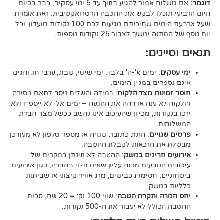
אם משלוח אמור להגיע בתוך עד 5 ימי עסקים, כבר בסיום
וכלו לבקש את ההטבה הרטרואקטיבית. זאת אומרת
שעל ארבעת הימים שחיכיתם מגיעות לכם 100 נקודות מועדון, וכל
יך לצבור 25 נקודות נוספות.
גים:
ם
: ימים א'-ה' בלבד. ימי שישי, שבת, ערבי חג וחגים
רים במניין הימים.
נות מצד הלקוח
: במידה והשליח ניסה לתאם מסירה
א ענה או דחה את ההגעה – ימים אלו לא ייספרו ולא
ודות, מכיוון שהעיכוב אינו נחשב ככשל מצד חברת
ם.
ויים
: הזנת כתובת שגויה או מספר טלפון לא מעודכן
ת הזכאות לקבלת ההטבה.
 חריגים במשק
: ההטבה לא תינתן במקרים של
הנובעים מכוח עליון שאינו תלוי בחברה, כגון אירועים
ם, חסימות כבישים, מזג אוויר קיצוני או שביתות
במשק.
ה ותקרת הטבה
: שווי 100 נק׳ = 20 שח, סכום
ל לא יעבור את ה-500 נקודות.