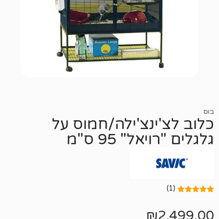
'ינצ'ילה/חמוס על
אל" 95 ס"מ
₪
2