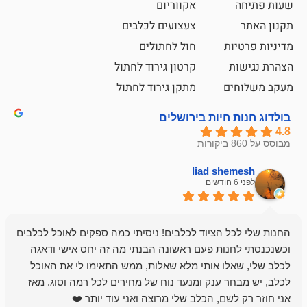
אקווריום
צעצועים לכלבים
ת
חול לחתולים
קרטון גירוד לחתול
ם
מתקן גירוד לחתול
חיות בירושלים
liad sh
אבי ג
לפני 6 חודשים
 הציוד לכלבים! ניסיתי כמה ספקים לאוכל לכלבים
חנות מדהימה 
נות פעם ראשונה הבנתי מה זה יחס אישי ודאגה
לו אותי מלא שאלות, ממש התאימו לי את האוכל
רון הבעלים - ת
 ענק ומנעד נוח של מחירים לכל רמה וסוג. מאז
לקנות תמיד ו
שם, הכלב שלי מרוצה ואני עוד יותר ❤️