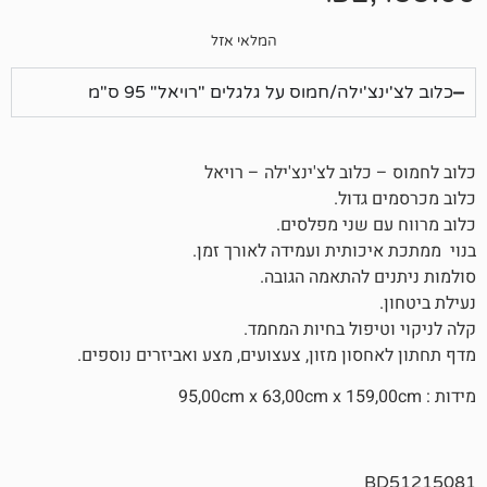
המלאי אזל
לה/חמוס על גלגלים "רויאל" 95 ס"מ
וב לצ'ינצ'ילה – רויאל
דול.
שני מפלסים.
ותית ועמידה לאורך זמן.
להתאמה הגובה.
ול בחיות המחמד.
ן מזון, צעצועים, מצע ואביזרים נוספים.