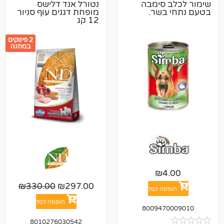
 סימבה
נטורל אנד דלישס
בשר.
מופחת דגנים עוף סניור
12 קג
2 פינוקים
במתנה
₪
4
₪
330.00
₪
297.00
פה לסל
הוספה לסל
800947
8010276030542