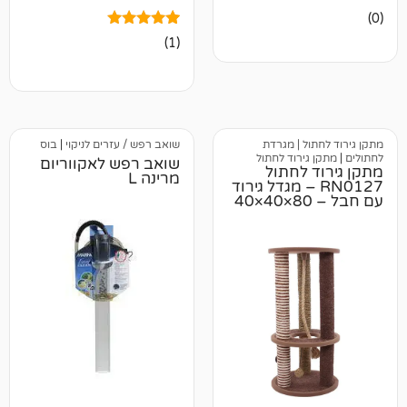
1
מדורג
(1)
5.00
מתוך 5
מבוסס על
דירוגים של
לקוחות
 | מגרדת
שואב רפש / עזרים לניקוי
|
בוס
ירוד לחתול
שואב רפש לאקווריום
לחתול
מרינה L
RN0 – מגדל גירוד
עם חבל – 80×40×40