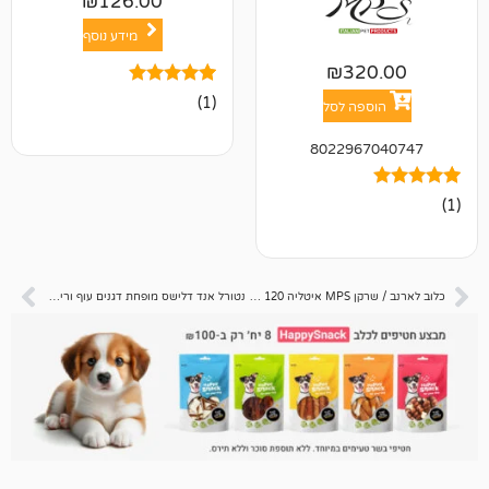
₪
126.00
מידע נוסף
₪
32
1
מדורג
(1)
פה לסל
5.00
מתוך 5
מבוסס על
802296
דירוגים של
לקוחות
כלוב לארנב / שרקן MPS איטליה 120 ס"מ
נטורל אנד דלישס מופחת דגנים עוף ורימון 15 קג