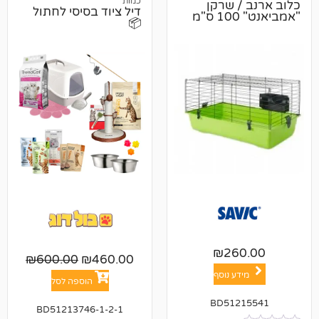
כמות
 שרקן
דיל ציוד בסיסי לחתול
📦
₪
26
₪
600.00
₪
460.00
ע נוסף
הוספה לסל
BD512
BD51213746-1-2-1