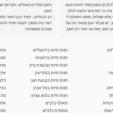
כלבים וכשנכנסתי לחנות פעם
הזמן! מחירים מעולים, יחס חם ושי
מה זה יחס אישי ודאגה לכלב
י מלא שאלות, ממש התאימו לי
רון הבעלים - תמיד נכון לעזור ולס
, יש מבחר ענק ומנעד נוח של
יישר כח! נמשיך לקנות תמיד ולהמ
 וסוג. מאז אני חוזר רק לשם,
ושכנים ומשפחה!
 ואני עוד יותר ❤️
דוג
חנות חיות בירושלים
מדר
חנות חיות ברחובות
סוגי
חנות חיות מבשרת ציון
מדרי
שת
חנות חיות במודיעין
איך
חנות חיות בגבעת זאב
כלב
חה
חנות חיות בתל אביב
הכל
תר
חנות חיות בגוש עציון
מה 
רטיות
מאלף כלבים
אלר
ישות
מספרת כלבים
תמו