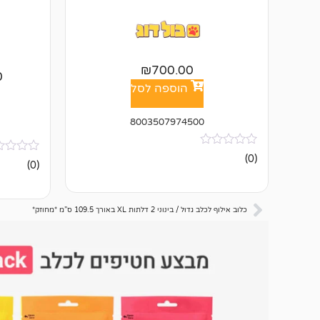
₪
700.00
0
הוספה לסל
8003507974500
אין
(0)
אין
(0)
ביקורות
ביקורות
כלוב אילוף לכלב גדול / בינוני 2 דלתות XL באורך 109.5 ס”מ *מחוזק*