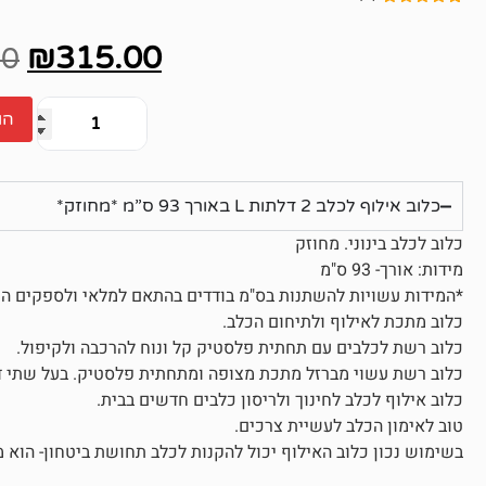
1
מדורג
5.00
מתוך 5
₪
315.00
מבוסס על
00
דירוגים של
לקוחות
הו
כלוב אילוף לכלב 2 דלתות L באורך 93 ס”מ *מחוזק*
כלוב לכלב בינוני. מחוזק
מידות: אורך- 93 ס"מ
*המידות עשויות להשתנות בס"מ בודדים בהתאם למלאי ולספקים הש
כלוב מתכת לאילוף ולתיחום הכלב.
כלוב רשת לכלבים עם תחתית פלסטיק קל ונוח להרכבה ולקיפול.
כלוב רשת עשוי מברזל מתכת מצופה ומתחתית פלסטיק. בעל שתי דלתו
כלוב אילוף לכלב לחינוך ולריסון כלבים חדשים בבית.
טוב לאימון הכלב לעשיית צרכים.
בשימוש נכון כלוב האילוף יכול להקנות לכלב תחושת ביטחון- הוא מ