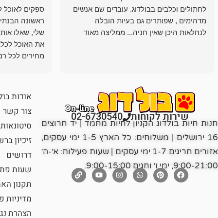
לחתולים וכלבים בבולדוג. עובדים שם אנשים
ספקים לאוכל ל
מדהימים , שפותרים גם בעיות הובלה
ראשונה הבנתי 
לנחלאות היכן שאין חניה... ממליצה מאוד
שלי, שאלו אות
את האוכל לכלב
מחירים לכל רמה
הכלב שלי מרוצה
אודות בול
צור קשר
שירות לקוחות
02-6730540
חנות חיות בולדוג הקניון לחיות מחמד | יד חרוצים
סיטונאות
16 ירושלים | משלוחים: כל הארץ 1-5 ימי עסקים,
זיכיון בר
אזורים חריגים 1-7 ימי עסקים | שעות פעילות: א׳-ה׳
דרושים
9:00-21:00, ימי ו׳ וחגים 9:00-15:00.
שעות פתי
תקנון הא
מדיניות פ
הצהרת נג