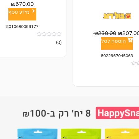
₪
670.00
מידע נוסף
8010690058177
₪
230.00
₪
207.0
הוספה לסל
אין
(0)
ביקורות
8022967045063