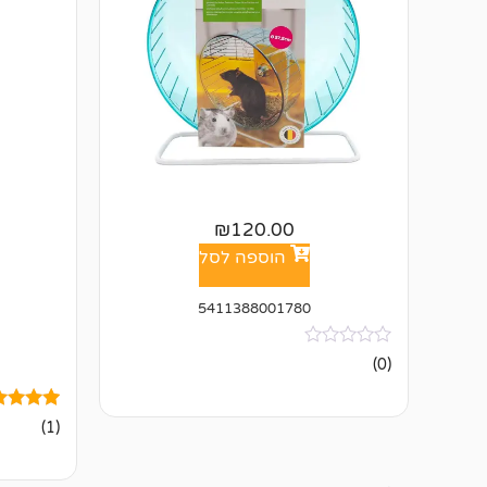
₪
120.00
הוספה לסל
5411388001780
אין
(0)
ביקורות
1
מדורג
(1)
5.00
מתוך 5
מבוסס על
דירוגים ש