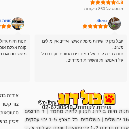
מבוסס על 860 ביקורות
Steven
מוניות 
יובל נתן לי שירות מעולה אישי ואדיב אין מילים
חנות חיות גדול
פשוט.
קונה אצלם אוכ
תודה רבה לכם על המחירים הטובים וקודם כל
מהשירות וגם מ
על האנושויות והשירות המדהים.
אודות בול
צור קשר
שירות לקוחות
02-6730540
חנות חיות בולדוג הקניון לחיות מחמד | יד חרוצים
סיטונאות
16 ירושלים | משלוחים: כל הארץ 1-5 ימי עסקים,
זיכיון בר
אזורים חריגים 1-7 ימי עסקים | שעות פעילות: א׳-ה׳