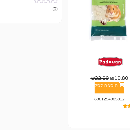
אין
(0)
ביקורות
₪
22.00
₪
19.80
הוספה לסל
8001254005812
ל