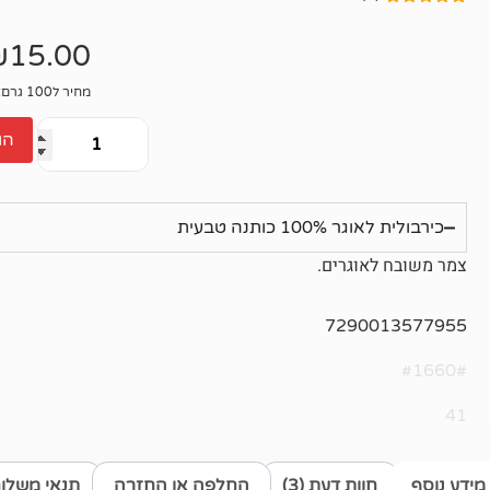
3
מדורגים
5.00
מתוך 5
₪
15.00
מבוסס על
דירוגים של
לקוחות
מחיר ל100 גרם: 50₪
הו
כירבולית לאוגר 100% כותנה טבעית
צמר משובח לאוגרים.
7290013577955
#1660#
41
מידע נוסף
חוות דעת (3)
החלפה או החזרה
תנאי משלו