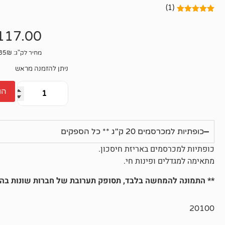
(1)
1
מדורג
5.00
מתוך 5
117.00
מבוסס על
דירוגים של
לקוחות
מחיר לק"ג: 5.85₪
ניתן להזמנה מראש
הו
כופתיות למכרסמים 20 ק"ג ** כל הספקים
כופתיות למכרסמים באריזת חיסכון.
מתאימה למגדלים ופינות חי.
** התמונה להמחשה בלבד, תסופק תערובת של חברות שונות בה
20100