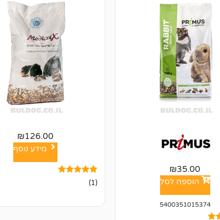
₪
126.00
מידע נוסף
₪
35.00
1
מדורג
הוספה לסל
(1)
5.00
מתוך 5
מבוסס על
5400351015374
דירוגים של
לקוחות