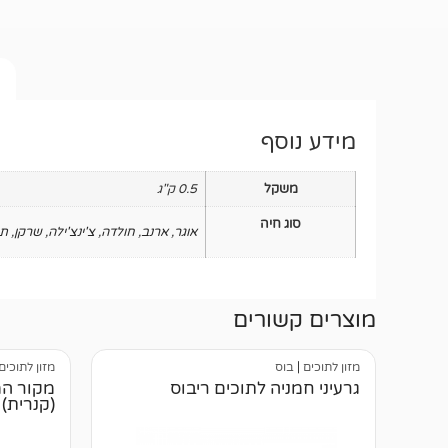
מידע נוסף
משקל
0.5 ק"ג
סוג חיה
אוגר
,
ארנב
,
חולדה
,
צ'ינצ'ילה
,
שרקן
,
תו
מוצרים קשורים
מזון לתוכים
|
בוס
מזון לתוכים
גרעיני חמניה לתוכים ריבוס
מקור המ
(קנרית) 1 ק"ג