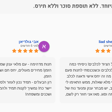
liad s
אבי גולדיאן
לפני 6 חודשים
הציוד לכלבים! ניסיתי כמה
חנות מדהימה - עם מלאי ענק שמ
כלבים וכשנכנסתי לחנות פעם
הזמן! מחירים מעולים, יחס חם ושי
מה זה יחס אישי ודאגה לכלב
י מלא שאלות, ממש התאימו לי
רון הבעלים - תמיד נכון לעזור ולס
, יש מבחר ענק ומנעד נוח של
יישר כח! נמשיך לקנות תמיד ולהמ
 וסוג. מאז אני חוזר רק לשם,
ושכנים ומשפחה!
 ואני עוד יותר ❤️