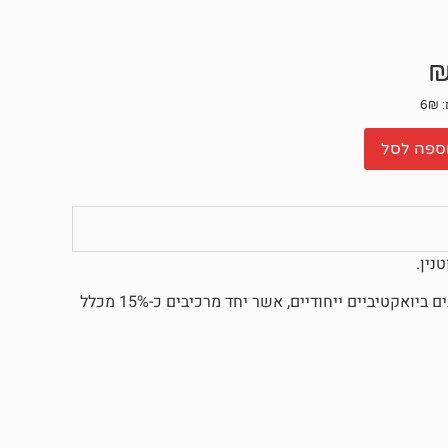
ספה לסל
נין.
בגרעין החיטה המלא תמצאו כ-13% סיבים תזונתיים לצד כ-2% רכיבים ביואקטיביים ייחודיים, אשר יחד מרכיבים כ-15% מכלל