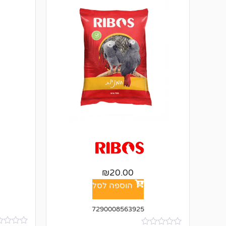
₪
20.00
הוספה לסל
7290008563925