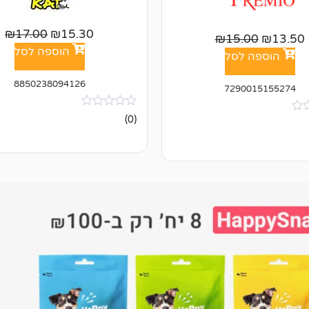
₪
17.00
₪
15.30
₪
15.00
₪
13.50
הוספה לסל
הוספה לסל
8850238094126
7290015155274
אין
(0)
ביקורות