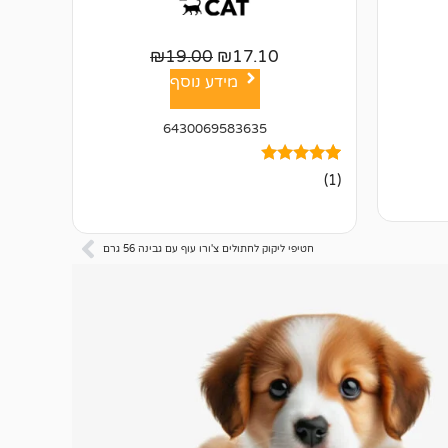
₪
19.00
₪
17.10
מידע נוסף
6430069583635
1
מדורג
(1)
5.00
מתוך 5
מבוסס על
דירוגים של
לקוחות
חטיפי ליקוק לחתולים צ'ורו עוף עם גבינה 56 גרם