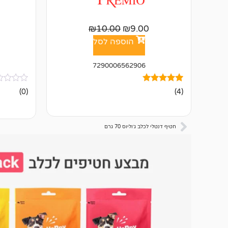
₪
10.00
₪
9.00
הוספה לסל
7290006562906
4
מדורגים
אין
(0)
(4)
5.00
ביקורות
מתוך 5
מבוסס על
דירוגים של
לקוחות
חטיף דנטלי לכלב ג׳וליוס 70 גרם