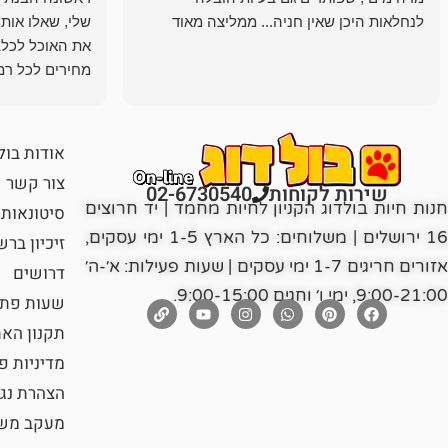
לנחלאות היכן שאין חניה... ממליצה מאוד
שלי, שאלו אות
את האוכל לכלב
מחירים לכל רמה
הכלב שלי מרוצה
אודות בול
צור קשר
שירות לקוחות
02-6730540
חנות חיות בולדוג הקניון לחיות מחמד | יד חרוצים
סיטונאות
16 ירושלים | משלוחים: כל הארץ 1-5 ימי עסקים,
זיכיון בר
אזורים חריגים 1-7 ימי עסקים | שעות פעילות: א׳-ה׳
דרושים
9:00-21:00, ימי ו׳ וחגים 9:00-15:00.
שעות פתי
תקנון הא
מדיניות פ
הצהרת נג
מעקב משל