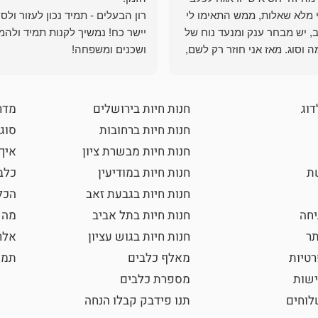
י מלא שאלות, ממש התאימו לי
רון הבעלים - תמיד נכון לעזור ולס
, יש מבחר ענק ומנעד נוח של
יישר כח! נמשיך לקנות תמיד ולהמ
 וסוג. מאז אני חוזר רק לשם,
ושכנים ומשפחה!
 ואני עוד יותר ❤️
דוג
חנות חיות בירושלים
מדר
חנות חיות ברחובות
סוגי
חנות חיות מבשרת ציון
איך
שת
חנות חיות במודיעין
כלב
חנות חיות בגבעת זאב
הכל
חה
חנות חיות בתל אביב
מה 
תר
חנות חיות בגוש עציון
אלר
רטיות
מאלף כלבים
תמו
ישות
מספרת כלבים
וחים
תנו פידבק קבלו הנחה