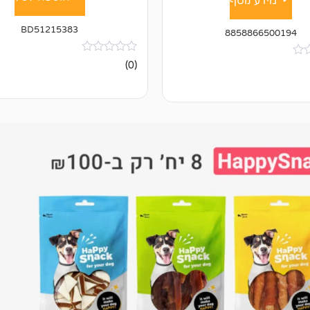
מידע נוסף
BD51215383
8858866500194
אין
(0)
ביקורות