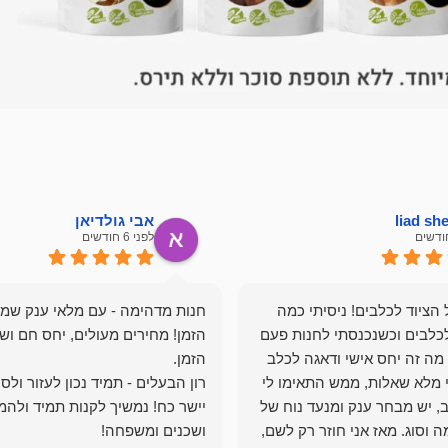
liad s
אבי גולדיאן
לפני 6 חודשים
הציוד לכלבים! ניסיתי כמה
חנות מדהימה - עם מלאי ענק שמ
כלבים וכשנכנסתי לחנות פעם
הזמן! מחירים מעולים, יחס חם ושי
מה זה יחס אישי ודאגה לכלב
י מלא שאלות, ממש התאימו לי
רון הבעלים - תמיד נכון לעזור ולס
, יש מבחר ענק ומנעד נוח של
יישר כח! נמשיך לקנות תמיד ולהמ
 וסוג. מאז אני חוזר רק לשם,
ושכנים ומשפחה!