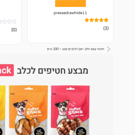
pressedrawhide11
3
מדורגים
(3)
אין
(0)
5.00
ביקורות
מתוך 5
מבוסס על
דירוגים של
לקוחות
חטיף עצם חלב יאק לכלבים קטן – 100 גרם