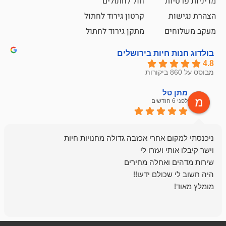
ת
חול לחתולים
קרטון גירוד לחתול
ם
מתקן גירוד לחתול
חיות בירושלים
ל
mazor
לפני 6 חודשים
אחלה חנות ,א
בכל עניין מתי
והשירות פצצה.