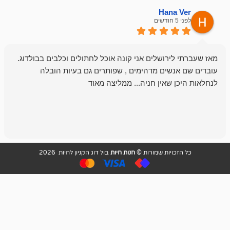
emesh
Han
לפני 6 חודשים
רושלים אני קונה אוכל לחתולים וכלבים בבולדוג.
החנות שלי לכל
שים מדהימים , שפותרים גם בעיות הובלה
וכשנכנסתי לח
שאין חניה... ממליצה מאוד
לכלב שלי, שא
לכלב, יש מבחר
אני חוזר רק ל
ויות שמורות ©
חנות חיות
בול דוג הקניון לחיות 2026