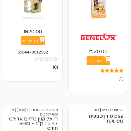
₪
20.00
הוספה לסל
₪
2
5904479012562
פה לסל
אין
(0)
ביקורות
וס
מזון לכלבים מבוגרים (סניור)
|
מזון
יבש לכלבים
בעית
רויאל קנין מדיום אדולט
7+ 15 ק"ג ⋆ SHN
תירס