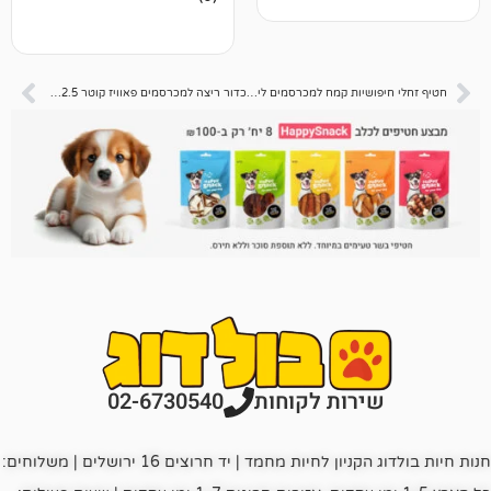
ביקורות
חטיף זחלי חיפושיות קמח למכרסמים ליטל וואן 70 גרם
כדור ריצה למכרסמים פאוויז קוטר 12.5 ס"מ – 5 אינץ'
רות לקוחות
02-6730540
חנות חיות בולדוג הקניון לחיות מחמד | יד חרוצים 16 ירושלים | משלוחים: