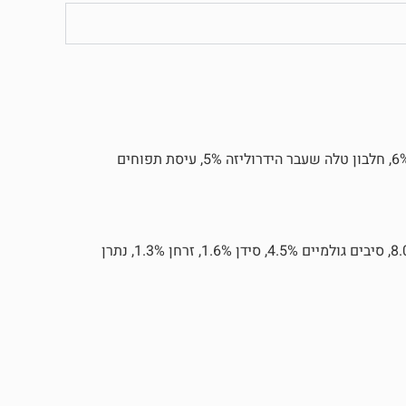
חלבון טלה מיובש 55%, אפונה, שומן טלה (שמור עם טוקופרולים) 6%, חלבון טלה שעבר הידרוליזה 5%, עיסת תפוחים
חלבון גולמי 27.0%, שומן גולמי 10.0%, לחות 10.0%, אפר גולמי 8.0%, סיבים גולמיים 4.5%, סידן 1.6%, זרחן 1.3%, נתרן