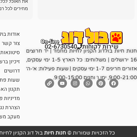
את האוכל לכלב
מחירים לכל רמה
הכלב שלי מרוצה
אודות בול
צור קשר
שירות לקוחות
02-6730540
חנות חיות בולדוג הקניון לחיות מחמד | יד חרוצים
סיטונאות
16 ירושלים | משלוחים: כל הארץ 1-5 ימי עסקים,
זיכיון בר
אזורים חריגים 1-7 ימי עסקים | שעות פעילות: א׳-ה׳
דרושים
9:00-21:00, ימי ו׳ וחגים 9:00-15:00.
שעות פתי
תקנון הא
מדיניות פ
הצהרת נג
מעקב משל
כל הזכויות שמורות ©
חנות חיות
בול דוג הקניון לחיות מ