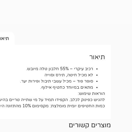
תיאו
תיאור
רכיב עיקרי – 55% חלבון טלה מיובש.
לא מכיל חיטה, תירס וסוייה
סופר פוד – מכיל עשבי תיבול ופירות יער.
מתאים במיוחד כחטיף אילוף.
הוראות שימוש:
להגיש כפינוק לכלב. הקפידו תמיד על מי שתייה טריים בהי
כמות החטיפים יומית מומלצת: מקסימום 10% מהתזונה היומית של הכלב. אין להשתמש בחטיף כתחליף למזון היבש.
מוצרים קשורים