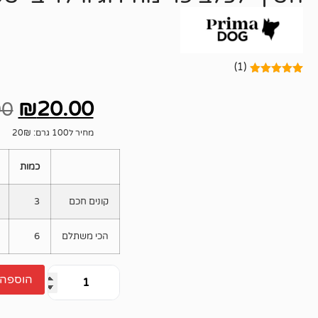
(1)
1
מדורג
5.00
מתוך 5
₪
20.00
מבוסס על
00
דירוגים של
לקוחות
מחיר ל100 גרם: 20₪
כמות
קונים חכם
3
הכי משתלם
6
הוספה 