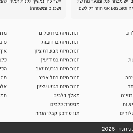
, יש מבחר ענק ומנעד נוח של
יישר כח! נמשיך לקנות תמיד ולהמ
 וסוג. מאז אני חוזר רק לשם,
ושכנים ומשפחה!
 ואני עוד יותר ❤️
דוג
חנות חיות בירושלים
מדר
חנות חיות ברחובות
סוגי
חנות חיות מבשרת ציון
איך
שת
חנות חיות במודיעין
כלב
חנות חיות בגבעת זאב
הכל
חה
חנות חיות בתל אביב
מה 
תר
חנות חיות בגוש עציון
אלר
רטיות
מאלף כלבים
תמו
ישות
מספרת כלבים
וחים
תנו פידבק קבלו הנחה
חמד 2026