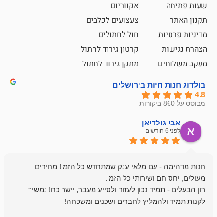
אקווריום
צעצועים לכלבים
ת
חול לחתולים
קרטון גירוד לחתול
ם
מתקן גירוד לחתול
חיות בירושלים
ולדיאן
מתן ט
לפני 6 חודשים
- עם מלאי ענק שמתחדש כל הזמן! מחירים
מיד נכון לעזור ולסייע מעבר, יישר כח! נמשיך
להמליץ לחברים ושכנים ומשפחה!
מומלץ מאוד!