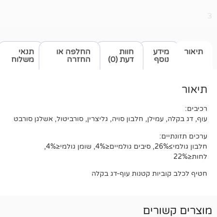
דע
חוות
החלפה או
תנאי
סף
דעת (0)
החזרה
משלוח
מילן, חלבון סויה, גליצרין, סורביטול, אשלגן סורבט
:
חלבון גולמי≥26%, סיבים גולמיים≤4%, שומן גולמי≤4%,
יות קטנות עוף-דג בקלה
רים