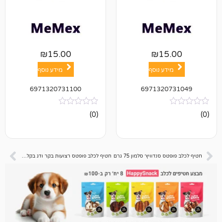
₪
15.00
₪
1
ע נוסף
מידע נוסף
6971320731100
697132
אין
(0)
ביקורות
דוויץ׳ סלמון 75 גרם
חטיף לכלב פופטס רצועות בקר ודג בקלה 75 גרם