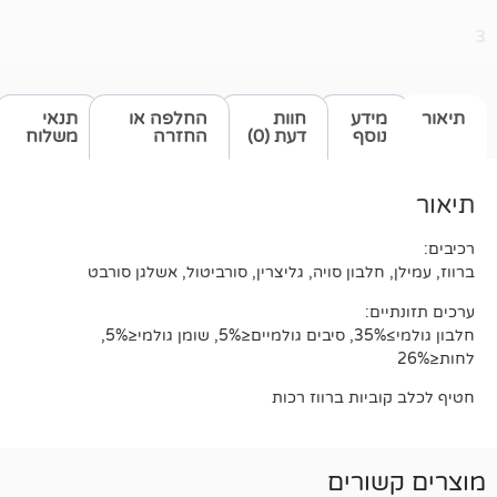
דע
חוות
החלפה או
תנאי
סף
דעת (0)
החזרה
משלוח
לבון סויה, גליצרין, סורביטול, אשלגן סורבט
:
חלבון גולמי≥35%, סיבים גולמיים≤5%, שומן גולמי≤5%,
ות ברווז רכות
רים