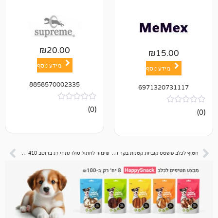
₪
20.00
₪
1
מידע נוסף
ע נוסף
8858570002335
697132
אין
(0)
ביקורות
חטיף לכלב פופטס קוביות קטנות בקר ודג בקלה 75 גרם
שימור לחתול סולו נתחי דג ברוטב 410 גרם