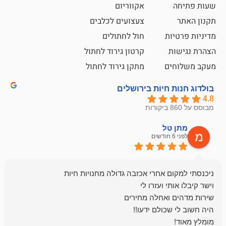
אקווריום
צעצועים לכלבים
ת
חול לחתולים
קרטון גירוד לחתול
ם
מתקן גירוד לחתול
חיות בירושלים
ל
mazor
לפני 6 חודשים
אחלה חנות ,א
בכל עניין מתי
והשירות פצצה.