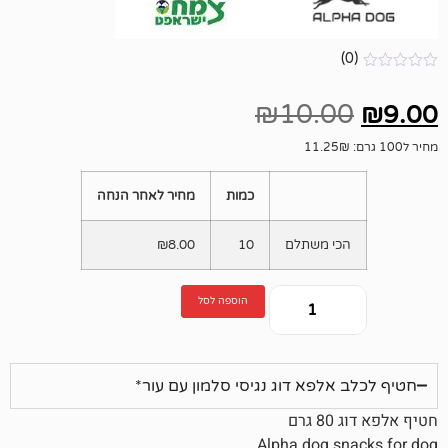
₪
10.
כמות
מחיר לאחר הנחה
י משתלם
10
8.00
₪
הוספה לסל
לפא דוג נגיסי סלמון עם עור*
Alpha dog 