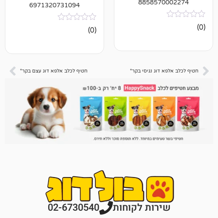
885857
6971320731094
אין
(0)
ביקורות
דוג נגיסי בקר*
חטיף לכלב אלפא דוג עצם בקר*
רות לקוחות
02-6730540