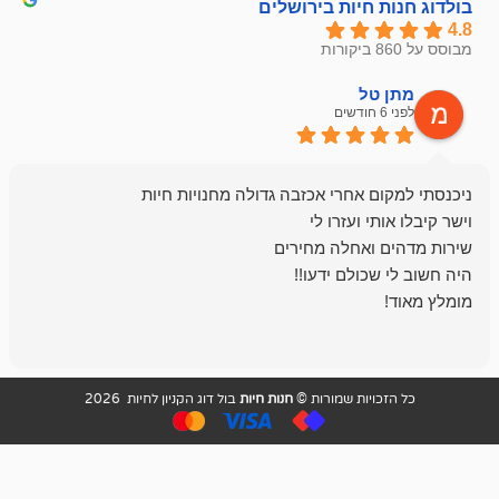
חיות בירושלים
ל
mazor
לפני 6 חודשים
אחלה חנות ,א
בכל עניין מתי
והשירות פצצה.
ויות שמורות ©
חנות חיות
בול דוג הקניון לחיות 2026