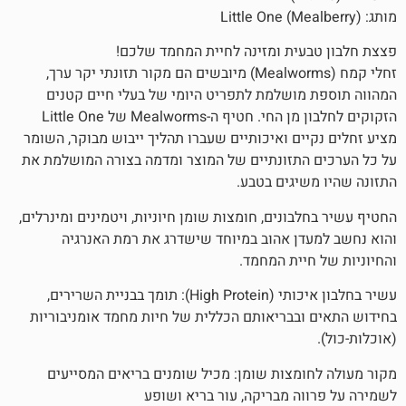
ית ומזינה לחיית המחמד שלכם!
זחלי קמח (Mealworms) מיובשים הם מקור תזונתי יקר ערך,
ושלמת לתפריט היומי של בעלי חיים קטנים
הזקוקים לחלבון מן החי. חטיף ה-Mealworms של Little One
ים ואיכותיים שעברו תהליך ייבוש מבוקר, השומר
תזונתיים של המוצר ומדמה בצורה המושלמת את
יגים בטבע.
ונים, חומצות שומן חיוניות, ויטמינים ומינרלים,
ן אהוב במיוחד שישדרג את רמת האנרגיה
יית המחמד.
עשיר בחלבון איכותי (High Protein): תומך בבניית השרירים,
בבריאותם הכללית של חיות מחמד אומניבוריות
מצות שומן: מכיל שומנים בריאים המסייעים
ה מבריקה, עור בריא ושופע