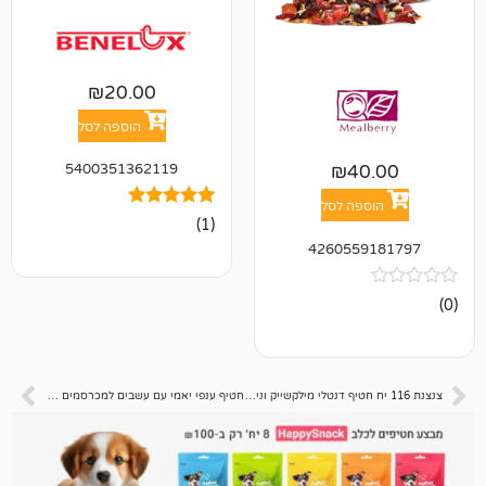
₪
20.00
הוספה לסל
5400351362119
₪
4
פה לסל
1
מדורג
(1)
5.00
426055
מתוך 5
מבוסס על
דירוגים של
לקוחות
צנצנת 116 יח חטיף דנטלי מילקשייק וניל תות 2.2 קג
חטיף ענפי יאמי עם עשבים למכרסמים ליטל וואן 35 גרם