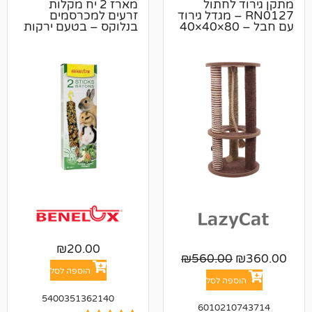
לחתול
מארז 2 יח מקלות
RN0 – מגדל גירוד
זרעים למכרסמים
עם חבל – 80×40×40
בנלוקס – בטעם ירקות
₪
20.00
₪
560.00
הוספה לסל
פה לסל
5400351362140
601021