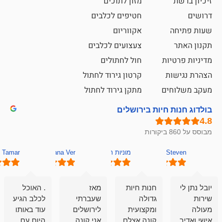
מזון לתוכים
חטיפים לכלבים
אקווריום
צעצועים לכלבים
ת
חול לחתולים
קרטון גירוד לחתול
ם
מתקן גירוד לחתול
חיות בירושלים
מוניות רחובות אסף
Hana Ver
Tamar
סאן בן 
חנות חיות
מאז
. האוכל
פשוט חווית
גדולה
שעברתי
לכלב הגיע
קנייה שאפו
ומקצועית
לירושלים
עוד באותו
לעוסקים
קונה אצלם
אני קונה
היום עם
במלאכה