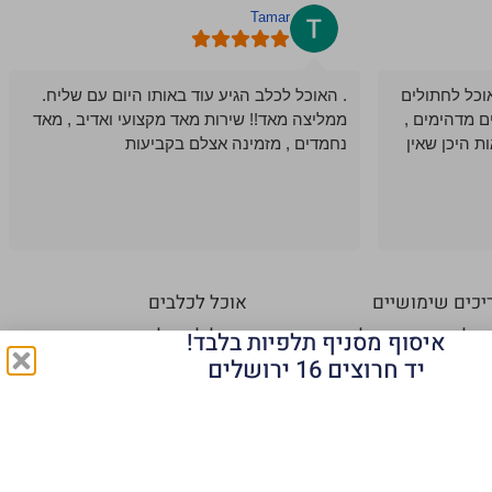
Tamar
וכל לחתולים
. האוכל לכלב הגיע עוד באותו היום עם שליח.
ם מדהימים ,
ממליצה מאד!! שירות מאד מקצועי ואדיב , מאד
ת היכן שאין
נחמדים , מזמינה אצלם בקביעות
יכים שימושיים
אוכל לכלבים
 כלבים – גזעי כלבים
אוכל לחתולים
איסוף מסניף תלפיות בלבד!
יד חרוצים 16 ירושלים
ך סוגי דגים
אוכל למכרסמים
 להתאים מזון לכלב
מזון לתוכים
 חדש בבית – טיפים
חטיפים לכלבים
 על מזון לכלבים
אקווריום