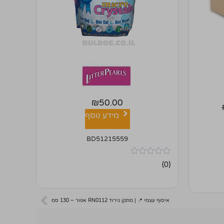
₪
50.00
מידע נוסף
BD51215559
אין
(0)
ביקורות
איסוף עצמי 📍 | מתקן גירוד RN0112 אפור – 130 סמ