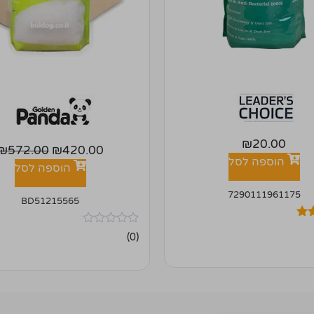
₪
20.00
₪
572.00
₪
420.00
הוספה לסל
הוספה לסל
7290111961175
BD51215565
אין
(0)
ביקורות
ל