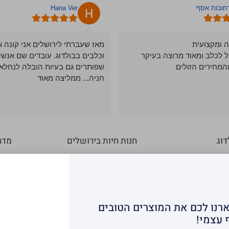
רחובות אסף
Hana Ver
ה ומקצועית
מאז שעברתי לירושלים אני קונה א
ל לכלב ומאוד מרוצה בעיקר
וכלבים בבולדוג. עובדים שם אנשי
המחירים הזולים
שפותרים גם בעיות הובלה לנחלאו
חניה... ממליצה מאוד
דוג
חנות חיות בירושלים
מדר
חנות חיות ברחובות
סוגי
חנות חיות מבשרת ציון
מדרי
שת
חנות חיות במודיעין
איך
חנות חיות בגבעת זאב
כלב
ארנו לכם את המוצרים הטובים
חה
חנות חיות בתל אביב
הכל
 עצמי!