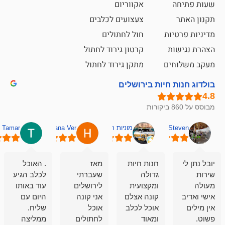
אקווריום
צעצועים לכלבים
ת
חול לחתולים
קרטון גירוד לחתול
ם
מתקן גירוד לחתול
חיות בירושלים
מוניות רחובות אסף
Hana Ver
Tamar
סאן בן 
חנות חיות
מאז
. האוכל
פשוט חווית
גדולה
שעברתי
לכלב הגיע
קנייה שאפו
ומקצועית
לירושלים
עוד באותו
לעוסקים
קונה אצלם
אני קונה
היום עם
במלאכה
אוכל לכלב
אוכל
שליח.
שירות-אמינות-ז
ומאוד
לחתולים
ממליצה
והכי חשוב