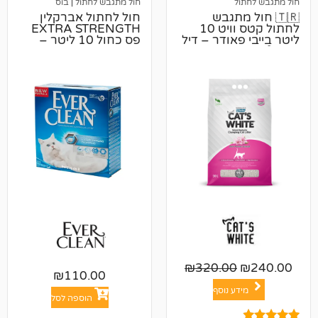
ל
חול מתגבש לחתול
|
בוס
 מתגבש
חול לחתול אברקלין
לחתול קטס וויט 10
EXTRA STRENGTH
אודר – דיל
פס כחול 10 ליטר –
8.3 קג
₪
320.00
₪
110.00
ע נוסף
הוספה לסל