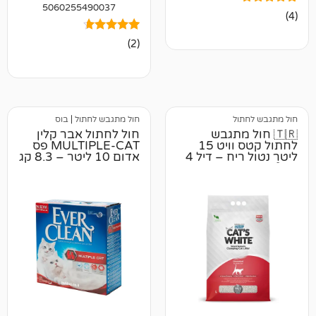
5060255490037
2
מדורגים
(2)
4.50
מתוך 5
מבוסס על
דירוגים של
לקוחות
ל
חול מתגבש לחתול
|
בוס
 מתגבש
חול לחתול אבר קלין
לחתול קטס וויט 15
MULTIPLE-CAT פס
ליטר נטול ריח – דיל 4
אדום 10 ליטר – 8.3 קג