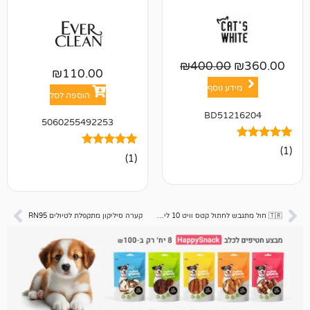
₪
400.00
₪
110.00
ע נוסף
הוספה לסל
BD512
5060255492253
1
מדורג
(1)
5.00
מתוך 5
מבוסס על
דירוגים של
לקוחות
🇹🇷 חול מתגבש לחתול קטס וויט 10 ליטר בייבי פאודר
קערה סיליקון מתקפלת לטיולים RN95