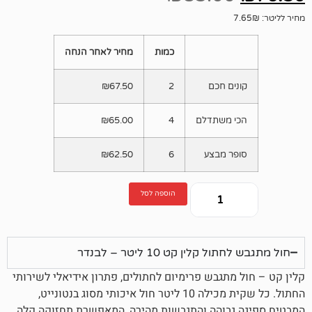
כמות
מחיר לאחר הנחה
ים חכם
2
67.50
₪
 משתדלם
4
65.00
₪
ר מבצע
6
62.50
₪
הוספה לסל
לין קט 10 ליטר – לבנדר
מתגבש פרימיום לחתולים, פתרון אידיאלי לשירותי
החתול. כל שקית מכילה 10 ליטר חול איכותי מסוג בנטונייט,
גבוהה והתגבשות מהירה, המאפשרת תחזוקה קלה