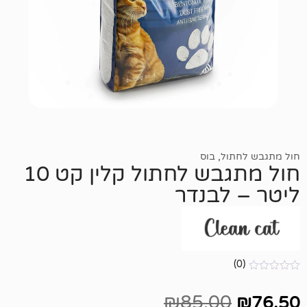
ול
,
בוס
חול מתגבש לחתול קלין קט 10
לבנדר
₪
85.00