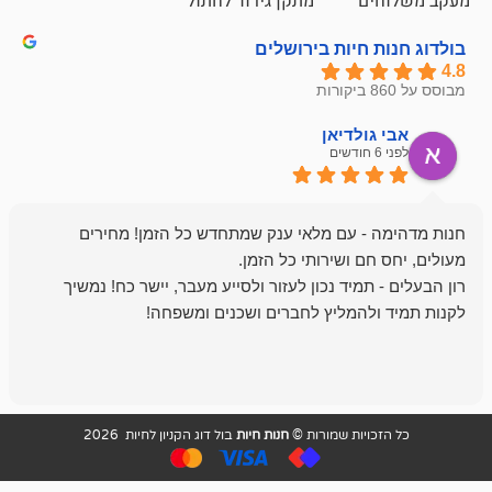
ם
מתקן גירוד לחתול
חיות בירושלים
ולדיאן
מתן ט
לפני 6 חודשים
- עם מלאי ענק שמתחדש כל הזמן! מחירים
מיד נכון לעזור ולסייע מעבר, יישר כח! נמשיך
להמליץ לחברים ושכנים ומשפחה!
מומלץ מאוד!
ויות שמורות ©
חנות חיות
בול דוג הקניון לחיות 2026