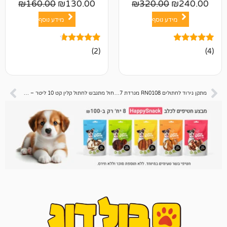
₪
160.00
₪
130.00
₪
320.00
ע נוסף
מידע נוסף
2
מדורגים
(2)
4.50
מתוך 5
מבוסס על
דירוגים של
לקוחות
מתקן גירוד לחתולים RN0108 מגרדת 7 קומות צבע אפור 167×60×48 סמ –
חול מתגבש לחתול קלין קט 10 ליטר – פחם פעיל