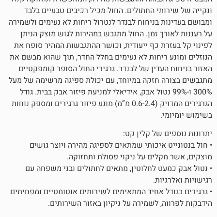
תי החתולים. החול מכיל רכיבים טבעיים בלבד
 בניחוח לבנדר לנטרול ריחות לא נעימים ולשמירה
ך זמן. החול מתגבש במהירות לגוש מוצק הניתן
ת כף ייעודית, וכושר ההתגבשות המהיר סופח את
ריחות לא נעימים בחלל החדר, תוך שהוא מבשם את
עדין של לבנדר. גרגירי החול הסופר קומפקטיים
חזקה במיוחד, עם יכולת ספיגה מרשימה של מעל
 ו-99% נטול אבק, אידיאלי למניעת פיזור אבק בבית. גודל
הגרגירים המדויק (0.6-2.4 מ”מ) מונע פיזור גרגירים ומספק נוחות
של קלין קט:
איכותי שמתאים לספיגה מהירה ויוצר גושים
לים על ניקוי פסולת ותחזוקה.
ט לחלוטין, מתאים לחתולים ובני משפחה עם
ות.
ל אחיד המתאימים לשירותים אוטומטיים ומפחיתים
 לשמירה על ניקיון באזור השירותים.