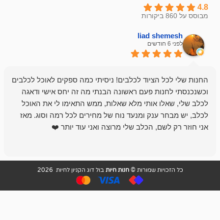
liad sh
אבי ג
לפני 6 חודשים
 הציוד לכלבים! ניסיתי כמה ספקים לאוכל לכלבים
חנות מדהימה 
נות פעם ראשונה הבנתי מה זה יחס אישי ודאגה
לו אותי מלא שאלות, ממש התאימו לי את האוכל
רון הבעלים - ת
 ענק ומנעד נוח של מחירים לכל רמה וסוג. מאז
לקנות תמיד ו
שם, הכלב שלי מרוצה ואני עוד יותר ❤️
ויות שמורות ©
חנות חיות
בול דוג הקניון לחיות 2026