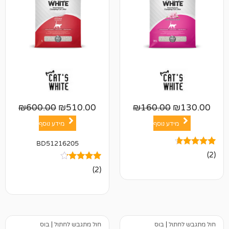
₪
600.00
₪
510.00
₪
160.00
ע נוסף
מידע נוסף
BD51216205
2
מדורגים
(2)
4.00
מתוך 5
מבוסס על
דירוגים של
לקוחות
ל
|
בוס
חול מתגבש לחתול
|
בוס