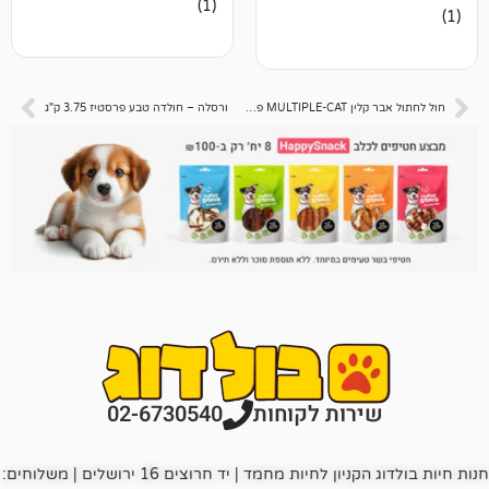
(1)
5.00
מתוך 5
מבוסס על
דירוגים של
לקוחות
חול לחתול אבר קלין MULTIPLE-CAT פס אדום 10 ליטר – 8.3 קג
ורסלה – חולדה טבע פרסטיז 3.75 ק"ג
רות לקוחות
02-6730540
חנות חיות בולדוג הקניון לחיות מחמד | יד חרוצים 16 ירושלים | משלוחים: