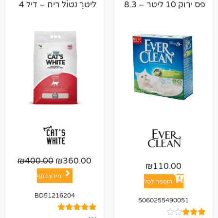
פס ירוק 10 ליטר – 8.3
ליטר נטול ריח – דיל 4
יח 📦
₪
400.00
₪
360.00
₪
11
מידע נוסף
פה לסל
BD51216204
506025
1
מדורג