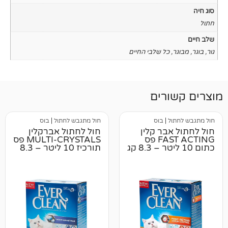
כל שלבי החיים
רים
ל
|
בוס
חול מתגבש לחתול
|
בוס
בר קלין
חול לחתול אברקלין
FAST ACTING פס
MULTI-CRYSTALS פס
תורכיז 10 ליטר – 8.3
קג