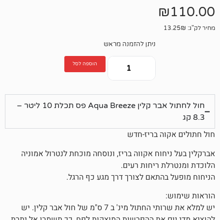
ניתן להזמנה מראש
הוספה לסל
חול לחתול אבר קלין Aqua Breeze פס תכלת 10 ליטר –
ה בריז-חדש
וח אקווה בריז, ונוסחה מוכחת לנטרול אמוניה
 ריחות רעים.
התאם לצורך דרך מגע כף הרגל.
יש למלא את שרותי החתול מינ' ב 7 ס"מ של חול אבר קלין. יש
 את ההפרשות המוצקות לפח, כך תשמרו אל יתרת