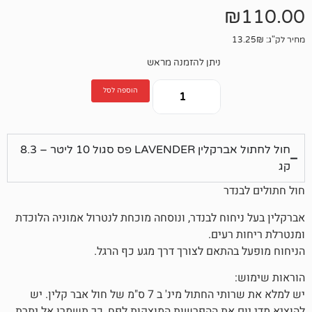
ניתן להזמנה מראש
הוספה לסל
חול לחתול אברקלין LAVENDER פס סגול 10 ליטר – 8.3
דר
חוח לבנדר, ונוסחה מוכחת לנטרול אמוניה הלוכדת
רעים.
התאם לצורך דרך מגע כף הרגל.
יש למלא את שרותי החתול מינ' ב 7 ס"מ של חול אבר קלין. יש
 את ההפרשות המוצקות לפח, כך תשמרו אל יתרת