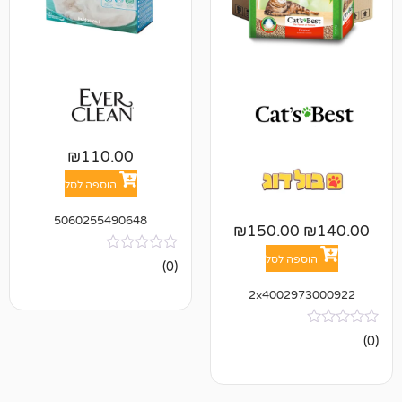
₪
110.00
הוספה לסל
5060255490648
₪
150.00
פה לסל
אין
(0)
ביקורות
400297