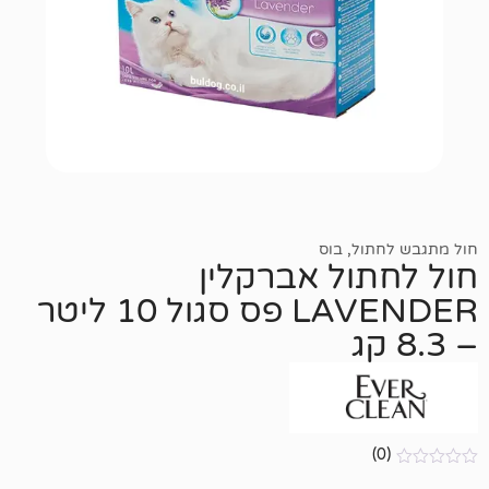
ול
,
בוס
ול אברקלין
LAVENDER פס סגול 10 ליטר