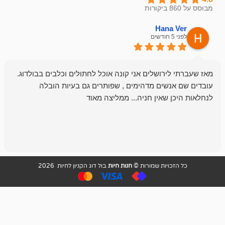
emesh
Han
לפני 6 חודשים
רושלים אני קונה אוכל לחתולים וכלבים בבולדוג.
החנות שלי לכל
שים מדהימים , שפותרים גם בעיות הובלה
וכשנכנסתי לח
שאין חניה... ממליצה מאוד
לכלב שלי, שא
לכלב, יש מבחר
אני חוזר רק ל
ויות שמורות ©
חנות חיות
בול דוג הקניון לחיות 2026