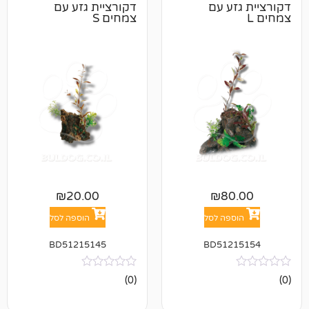
ע עם
דקורציית גזע עם
צמחים S
₪
20.00
₪
8
פה לסל
הוספה לסל
BD51215145
BD512
אין
(0)
ביקורות