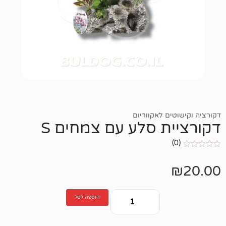
ם לאקווריום
ת סלע עם צמחים S
הוספה לסל