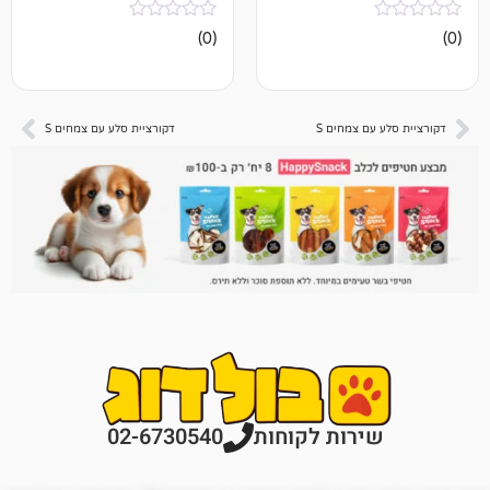
אין
(0)
ביקורות
 צמחים S
דקורציית סלע עם צמחים S
רות לקוחות
02-6730540