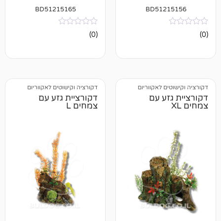
BD51215165
BD512
אין
(0)
ביקורות
 לאקווריום
דקורציה וקישוטים לאקווריום
ע עם
דקורציית גזע עם
צמחים L