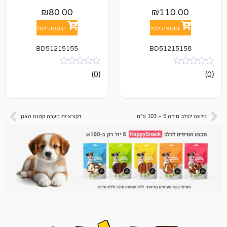
₪
80.00
₪
11
פה לסל
הוספה לסל
BD51215155
BD512
אין
(0)
ביקורות
ס"מ
דקורציית מערה קטנה האגן