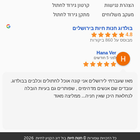
קרטון גירוד לחתול
ם
מתקן גירוד לחתול
חיות בירושלים
emesh
Han
לפני 6 חודשים
רושלים אני קונה אוכל לחתולים וכלבים בבולדוג.
החנות שלי לכל
שים מדהימים , שפותרים גם בעיות הובלה
וכשנכנסתי לח
שאין חניה... ממליצה מאוד
לכלב שלי, שא
לכלב, יש מבחר
אני חוזר רק ל
ויות שמורות ©
חנות חיות
בול דוג הקניון לחיות 2026