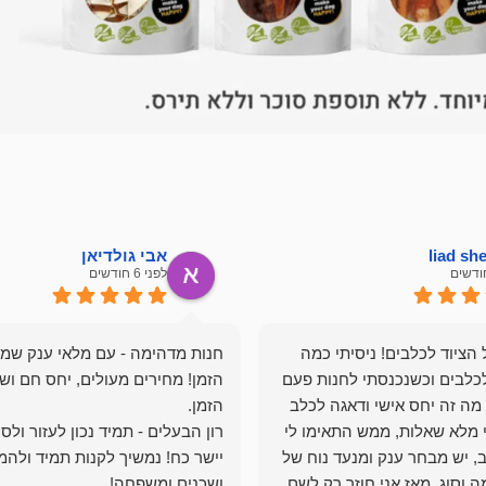
liad s
אבי גולדיאן
לפני 6 חודשים
הציוד לכלבים! ניסיתי כמה
חנות מדהימה - עם מלאי ענק שמ
כלבים וכשנכנסתי לחנות פעם
הזמן! מחירים מעולים, יחס חם ושי
מה זה יחס אישי ודאגה לכלב
י מלא שאלות, ממש התאימו לי
רון הבעלים - תמיד נכון לעזור ולס
, יש מבחר ענק ומנעד נוח של
יישר כח! נמשיך לקנות תמיד ולהמ
 וסוג. מאז אני חוזר רק לשם,
ושכנים ומשפחה!