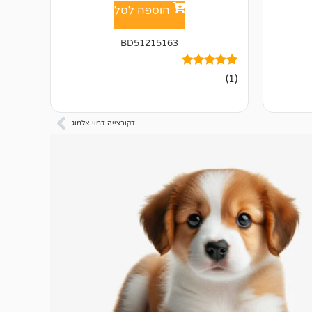
הוספה לסל
BD51215163
1
מדורג
(1)
5.00
מתוך 5
מבוסס על
דירוגים של
דקורצייה דמוי אלמוג
לקוחות