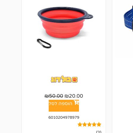
₪
50.00
₪
20.00
הוספה לסל
6010204978979
2
מדורגים
(2)