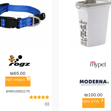
₪
65.00
הוספה לסל
649510002175
₪
100.00
מידע נוסף
1
מדורג
(1)
5.00
מתוך 5