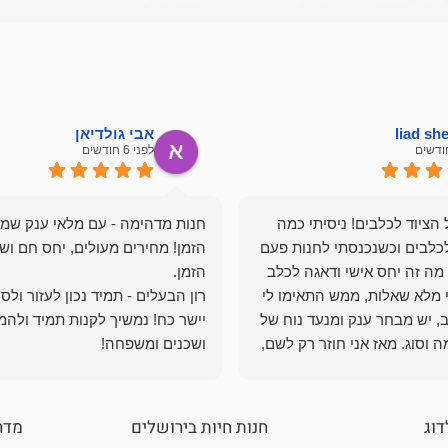
liad s
אבי גולדיאן
לפני 6 חודשים
הציוד לכלבים! ניסיתי כמה
חנות מדהימה - עם מלאי ענק שמ
כלבים וכשנכנסתי לחנות פעם
הזמן! מחירים מעולים, יחס חם ושי
מה זה יחס אישי ודאגה לכלב
י מלא שאלות, ממש התאימו לי
רון הבעלים - תמיד נכון לעזור ולס
, יש מבחר ענק ומנעד נוח של
יישר כח! נמשיך לקנות תמיד ולהמ
 וסוג. מאז אני חוזר רק לשם,
ושכנים ומשפחה!
 ואני עוד יותר ❤️
דוג
חנות חיות בירושלים
מדר