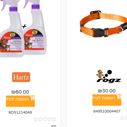
₪
30.00
₪
60.00
הוספה לסל
הוספה לסל
649510004407
BD51214049
אין