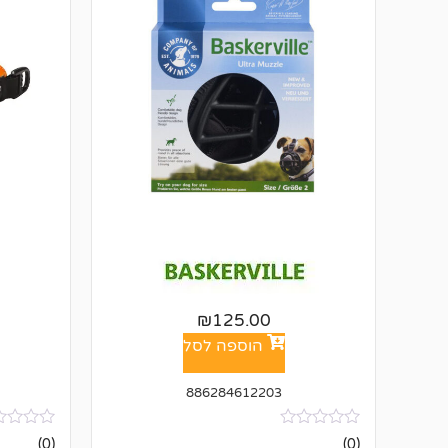
₪
125.00
הוספה לסל
886284612203
אין
אין
(0)
(0)