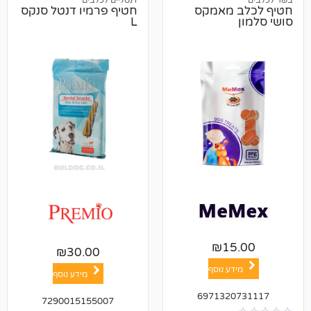
 מאמקס
חטיף פרמיו דנטל סנקס
L
₪
1
₪
30.00
ע נוסף
מידע נוסף
697132
7290015155007