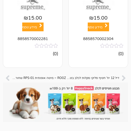
₪
15.00
₪
1
ע נוסף
מידע נוסף
8858570002281
885857
אין
(0)
ביקורות
דיל 12 יח' חטיף סליקי מקלות לכלב בטעם בייקון 📦
ROGZ – מיטה אופנתית RPS-01 שחור אפור- S- לכלב קטן חתול