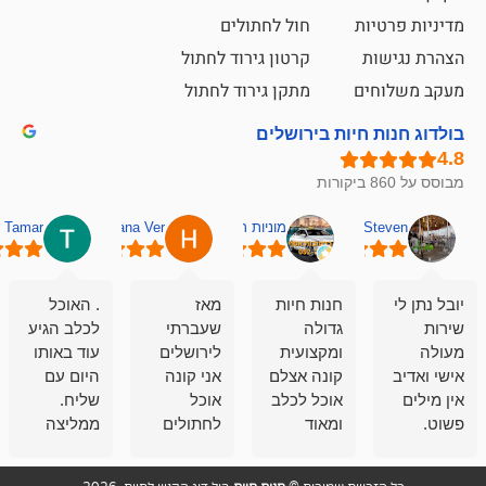
ת
חול לחתולים
קרטון גירוד לחתול
ם
מתקן גירוד לחתול
חיות בירושלים
מוניות רחובות אסף
Hana Ver
Tamar
סאן בן 
חנות חיות
מאז
. האוכל
פשוט חווית
גדולה
שעברתי
לכלב הגיע
קנייה שאפו
ומקצועית
לירושלים
עוד באותו
לעוסקים
קונה אצלם
אני קונה
היום עם
במלאכה
אוכל לכלב
אוכל
שליח.
שירות-אמינות-ז
ומאוד
לחתולים
ממליצה
והכי חשוב
מרוצה
וכלבים
מאד!!
איכות
בעיקר
בבולדוג.
שירות מאד
ממליץ