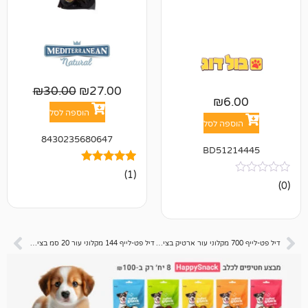
₪
30.00
₪
27.00
₪
6
הוספה לסל
פה לסל
8430235680647
BD512
1
מדורג
(1)
5.00
מתוך 5
מבוסס על
דירוגים של
לקוחות
דיל פט-לייף 700 מקלוני עור ארטיק בציפוי ברווז – סך 8 קג 📦
דיל פט-לייף 144 מקלוני עור 20 סמ בציפוי ברווז – סך 8.64 קג 📦