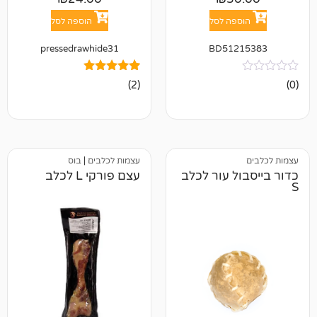
פה לסל
הוספה לסל
pressedrawhide31
BD512
2
מדורגים
(2)
5.00
מתוך 5
מבוסס על
דירוגים של
לקוחות
עצמות לכלבים
|
בוס
ל עור לכלב
עצם פורקי L לכלב