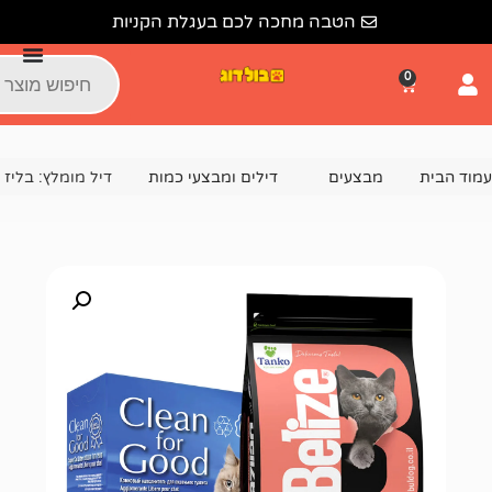
הטבה מחכה לכם בעגלת הקניות
צעים
דילים ומבצעי כמות
דיל מומלץ: בליז סלמון 15 ק״ג + חול סופר פרימיום 11.8 ליטר 📦