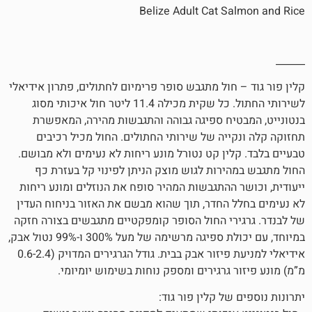
Belize Adult Cat S
חול מתגבש סופר פרימיום לחתולים, פתרון אידיאלי
לשירותי החתול. כל שקית מכילה 11.4 ליטר חול איכותי מסוג
יח ספיגה גבוהה והתגבשות מהירה, המאפשרת
ייה של שירותי החתולים. החול מכיל רכיבים
ין קט נטורל מונע ריחות לא נעימים ולא מבושם.
ירות לגוש מוצק הניתן לפינוי קל בעזרת כף
 ההתגבשות המהיר סופח את הנוזלים ומונע ריחות
 החדר, תוך שהוא מבשם את האזור בניחוח העדין
רי החול הסופר קומפקטיים מתגבשים בצורה חזקה
במיוחד, עם יכולת ספיגה מרשימה של מעל 300% ו-99% נטול אבק,
אידיאלי למניעת פיזור אבק בבית. גודל הגרגירים המדויק (0.6-2.4
 גרגירים ומספק נוחות בשימוש יומיומי.
של קלין פור גוד: