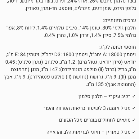
בשר סלמון מיובש 26%, אורז 24%, תירס, בשר בקר מיובש, חיטה,
 דגים, מינרלים, פוספט חד-נתרן, טאורין.
חלבון גולמי 30%, שומן 14%, סיבים גולמיים 1.4%, לחות 8%, אפר
ג:
ויטמין A: 18000 יחב”ל, ויטמין D3: 1800 יחב”ל, ויטמין E: 84 מ”ג,
יודאט (סידן יודאט, נטול מים): 1.2 מ”ג, סלניום (נתרן סלניט): 0.45
מ”ג, ברזל (ברזל (II) סולפט מונוהידרט): 147 מ”ג, מנגן (תחמוצת
מנגן (II)): 9 מ”ג, נחושת (נחושת (II) סולפט פנטהידרט): 9 מ”ג, אבץ
חלבון סלמון
ם בוגרים מכל הגזעים
 חיוני לבריאות הלב והראייה