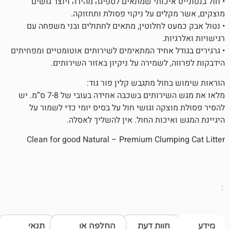
איכותי שמתאים לספיגה מהירה ויוצר גושים
לים על ניקוי פסולת ותחזוקה.
ט לחלוטין, מתאים לחתולים ובני משפחה עם
ות.
ל אחיד המתאימים לשירותים אוטומטיים ומפחיתים
 לשמירה על ניקיון באזור השירותים.
חול מתגבש קלין פור גוד:
מלאו את מגש השירותים בשכבה אחידה בעובי של 7-8 ס”מ. יש
צקה וגושי חול על בסיס יומי כדי לשמור על
איכות החול. אין להשליך לאסלה.
Clean for good Natural – Premium Clump
חוות דעת
החלפה או
תנאי