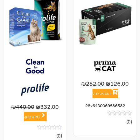
₪
252.00
פה לסל
643006
₪
440.00
₪
332.00
מידע נוסף
אין
(0)
ביקורות