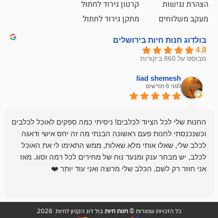
קרטון גירוד לחתול
ם
מתקן גירוד לחתול
חיות בירושלים
liad sh
אבי ג
לפני 6 חודשים
 הציוד לכלבים! ניסיתי כמה ספקים לאוכל לכלבים
חנות מדהימה 
נות פעם ראשונה הבנתי מה זה יחס אישי ודאגה
לו אותי מלא שאלות, ממש התאימו לי את האוכל
רון הבעלים - ת
 ענק ומנעד נוח של מחירים לכל רמה וסוג. מאז
לקנות תמיד ו
שם, הכלב שלי מרוצה ואני עוד יותר ❤️
ויות שמורות ©
חנות חיות
בול דוג הקניון לחיות 2026