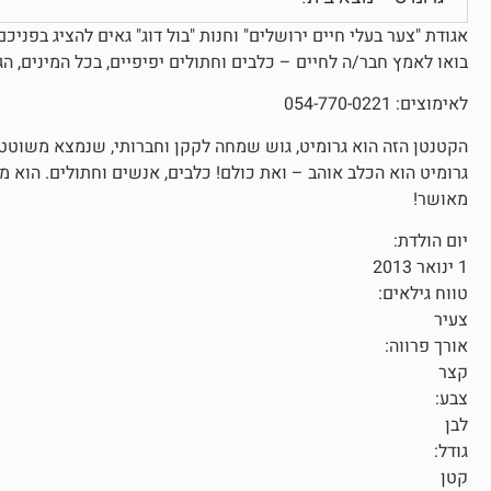
אגודת "צער בעלי חיים ירושלים" וחנות "בול דוג" גאים להציג בפניכ
בואו לאמץ חבר/ה לחיים – כלבים וחתולים יפיפיים, בכל המינים, הג
לאימוצים: 054-770-0221
הקטנטן הזה הוא גרומיט, גוש שמחה לקקן וחברותי, שנמצא משוטט יח
גרומיט הוא הכלב אוהב – ואת כולם! כלבים, אנשים וחתולים. הוא מ
מאושר!
יום הולדת:
1 ינואר 2013
טווח גילאים:
צעיר
אורך פרווה:
קצר
צבע:
לבן
גודל:
קטן