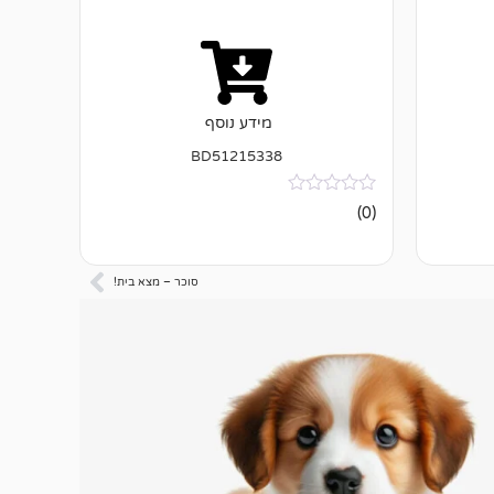
מידע נוסף
BD51215338
אין
(0)
ביקורות
סוכר – מצא בית!