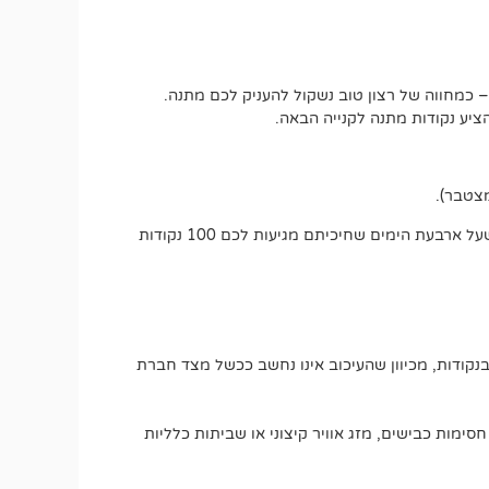
 כמחווה של רצון טוב נשקול להעניק לכם מתנה.
יע נקודות מתנה לקנייה הבאה.
אם משלוח אמור להגיע בתוך עד 5 ימי עסקים, כבר בסיום היום הרביעי תוכלו לבקש את ההטבה הרטרואקטיבית. זאת אומרת שעל ארבעת הימים שחיכיתם מגיעות לכם 100 נקודות
בנקודות, מכיוון שהעיכוב אינו נחשב ככשל מצד חברת
חסימות כבישים, מזג אוויר קיצוני או שביתות כלליות