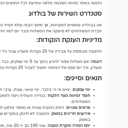
הזמנה באתר מהווה הסכמה מלאה ומודעת לכל התנאים המפ
סטנדרט השירות של בולדוג
אנו בבולדוג שואפים למצוינות, אך מתוך הבנה שלא תמיד 
חברת המשלוחים לא סיפקה את המשלוח וכבר יום לפני ההתחי
מדיניות הענקת הנקודות:
ההטבה מבוססת על צבירה של 25 נקודות מועדון עבור כל יום של המתנה, החל מיום העסקים הרביעי מרגע איסוף החבילה (100 נק במצטבר).
דוגמה:
מועדון, וכל יום נוסף של המתנה ימשיך לצבור 25 נקודות נוספות.
תנאים וסייגים:
ימי עסקים
: ימים א'-ה' בלבד. ימי שישי, שבת, ערבי ח
חוסר זמינות מצד הלקוח
: במידה והשליח ניסה לתאם 
המשלוחים.
פרטים שגויים
: הזנת כתובת שגויה או מספר טלפון 
אירועים חריגים במשק
: ההטבה לא תינתן במקרים של ע
במשק.
יחס המרה ותקרת הטבה
: שווי 100 נק׳ = 20 שח, סכום ההטבה הכולל לא יעבור את ה-500 נקודות.