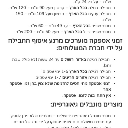
24 ק"ג.
דולה
בכל הארץ
– קרטון מעל 90 ס"מ – 120 ש"ח.
נקית
בכל הארץ
– קרטון מעל 109 ס"מ – 150
יר
בכל הארץ
– עד 49 ס"מ – 60 ש"ח.
יר גדול
בכל הארץ
– מעל 50 ס"מ – 200 ש"ח.
ה מוערכים מרגע איסוף החבילה
רת המשלוחים:
גילה
באזור ירושלים
עד 24 שעות (לא כולל שבת
גילה
בכל הארץ
1-5 ימי עסקים
גילה
אזורים חריגים
1-7 ימי עסקים
קה מתייחסים להזמנות שלא צוין בהן זמן אספקה
יבות לזמני אספקה.
גבלים גיאוגרפית:
בל גיאוגרפית ירושלים – מוצרים שלא ניתן לספק
משולחים חיצונית יסופקו על ידי נהג של חברת
אזור ירושלים / מבשרת ציון