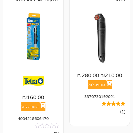
₪
280.00
פה לסל
337073
₪
160.00
הוספה לסל
4004218606470
אין