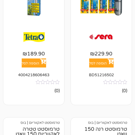
₪
189.90
₪
22
פה לסל
הוספה לסל
4004218606463
BD512
אין
(0)
ביקורות
יום
|
בוס
טרמוסטט לאקווריום
|
בוס
טרמוסטט רנה 150
טרמוסטט טטרה
לאקווריום 150 וואט