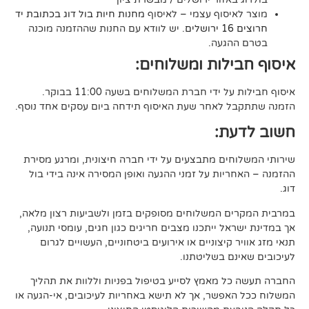
סוף עצמי – לאיסוף
מחנות חיות בול דוג בכתובת יד
. יש לוודא עם החנות שההזמנה מוכנה
געה.
לות ומשלוחים:
די חברת המשלוחים בשעה 11:00 בבוקר.
לאחר שעת האיסוף תידחה ביום עסקים אחד נוסף.
ת:
ים מתבצעים על ידי חברה חיצונית, ומרגע מסירת
ות על זמני ההגעה ואופן המסירה אינה בידי בול
 המשלוחים מסופקים בזמן ולשביעות רצון מלאה,
ל ייתכנו מצבים חריגים כגון חגים, עומסי תנועה,
קיצוניים או אירועים ביטחוניים, העשויים לגרום
ם בשליטתנו.
 מאמץ לסייע בטיפול בפניות וללוות את תהליך
פשר, אך לא תישא באחריות לעיכובים, אי-הגעה או