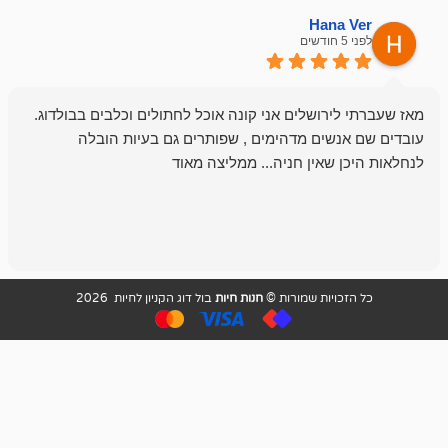
emesh
Han
לפני 6 חודשים
רושלים אני קונה אוכל לחתולים וכלבים בבולדוג.
החנות שלי לכל
שים מדהימים , שפותרים גם בעיות הובלה
וכשנכנסתי לח
שאין חניה... ממליצה מאוד
לכלב שלי, שא
לכלב, יש מבחר
אני חוזר רק ל
ויות שמורות ©
חנות חיות
בול דוג הקניון לחיות 2026