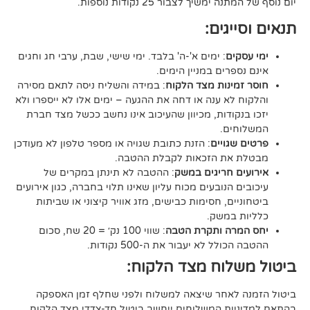
יך לצבור 25 נקודות נוספות.
גים:
ם
: ימים א'-ה' בלבד. ימי שישי, שבת, ערבי חג וחגים
רים במניין הימים.
נות מצד הלקוח
: במידה והשליח ניסה לתאם מסירה
א ענה או דחה את ההגעה – ימים אלו לא ייספרו ולא
ודות, מכיוון שהעיכוב אינו נחשב ככשל מצד חברת
ם.
ויים
: הזנת כתובת שגויה או מספר טלפון לא מעודכן
ת הזכאות לקבלת ההטבה.
 חריגים במשק
: ההטבה לא תינתן במקרים של
הנובעים מכוח עליון שאינו תלוי בחברה, כגון אירועים
ם, חסימות כבישים, מזג אוויר קיצוני או שביתות
במשק.
ה ותקרת הטבה
: שווי 100 נק׳ = 20 שח, סכום
ל לא יעבור את ה-500 נקודות.
וח מצד הלקוח:
אחר שיצאה למשלוח ולפני שחלף זמן האספקה
ת המשלוחים ייחשב ביטול חד-צדדי מצד הלקוח,