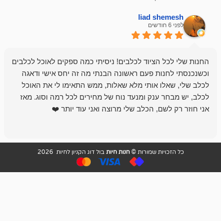
liad sh
אבי ג
לפני 6 חודשים
 הציוד לכלבים! ניסיתי כמה ספקים לאוכל לכלבים
חנות מדהימה 
נות פעם ראשונה הבנתי מה זה יחס אישי ודאגה
לו אותי מלא שאלות, ממש התאימו לי את האוכל
רון הבעלים - ת
 ענק ומנעד נוח של מחירים לכל רמה וסוג. מאז
לקנות תמיד ו
שם, הכלב שלי מרוצה ואני עוד יותר ❤️
ויות שמורות ©
חנות חיות
בול דוג הקניון לחיות 2026