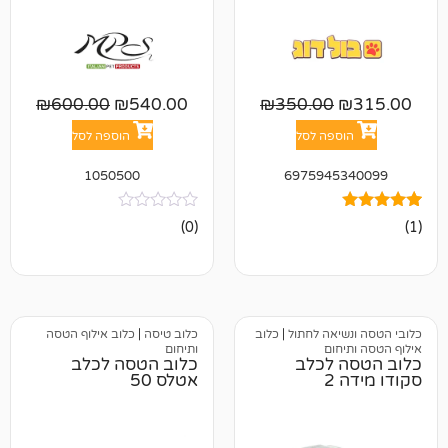
₪
600.00
₪
540.00
₪
350.00
פה לסל
הוספה לסל
1050500
697594
אין
(0)
ביקורות
אה לחתול
|
כלוב
כלוב טיסה
|
כלוב אילוף הטסה
ום
ותיחום
לכלב
כלוב הטסה לכלב
אטלס 50