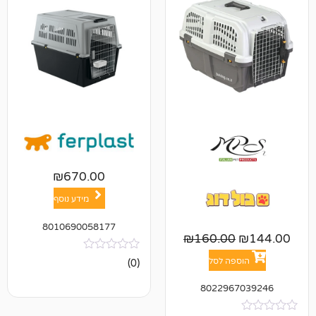
₪
670.00
מידע נוסף
8010690058177
₪
160.00
אין
פה לסל
(0)
ביקורות
802296