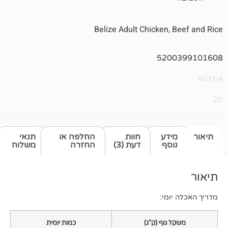
Belize Adult Chicken,
520
דע
חוות
החלפה או
תנאי
סף
דעת (3)
החזרה
משלוח
מי:
גוף (ק"ג)
כמות יומית