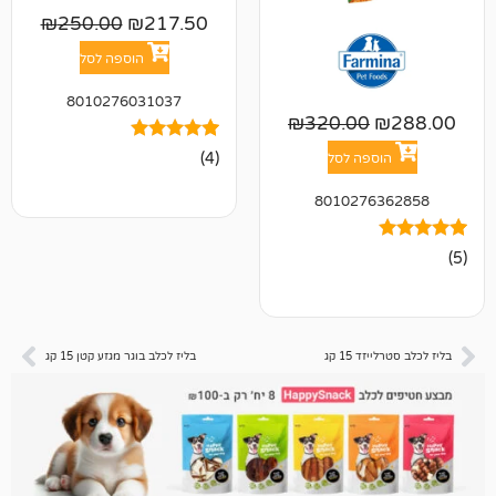
₪
250.00
₪
217.50
הוספה לסל
8010276031037
₪
320.00
4
מדורגים
(4)
פה לסל
5.00
מתוך 5
801027
מבוסס על
דירוגים של
לקוחות
15 קג
בליז לכלב בוגר מגזע קטן 15 קג