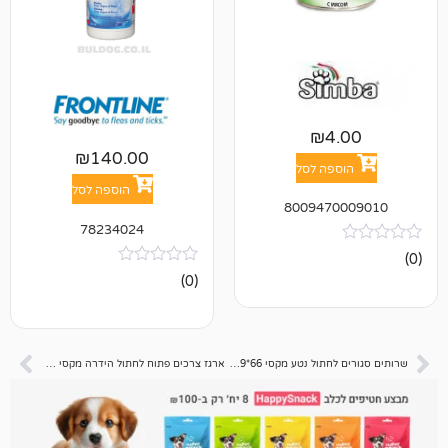
₪
4
₪
140.00
פה לסל
הוספה לסל
800947
78234024
אין
(0)
ביקורות
שרותים סגורים לחתול נטע מקסי 66*49*50 – כחול
ארגז צרכים פתוח לחתול הידרה מקסי 50*40*16.5 – אדום