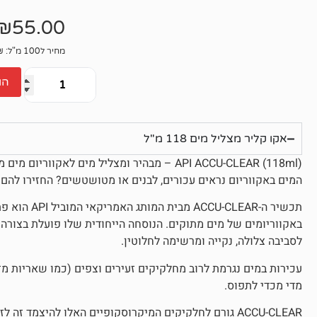
אין
ביקורות
₪
55.00
מחיר ל100 מ"ל: 46.61₪
הו
אקו קליר מצליל מים 118 מ"ל
API ACCU-CLEAR (118ml) – מבהיר ומצליל מים לאקווריום מים מתוקים
המים באקווריום נראים עכורים, לבנים או מטושטשים? החזירו להם
תכשיר ה-CLEAR
באקווריומים של מים מתוקים. הנוסחה הייחודית שלו פועלת בצורה 
לסביבה צלולה, נקייה ומרשימה לחלוטין.
עכירות במים נגרמת לרוב מחלקיקים זעירים וצפים (כמו שאריות מ
מדי מכדי לתפוס.
ACCU-CLEAR גורם לחלקיקים המיקרוסקופיים האלו להיצמד זה לזה ולהפוך לגושים גדולים יותר.