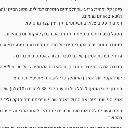
סינון קל ומהיר: ברגע שהחלקיקים הופכים לגדולים, ספוג הסינון (
ולשאוב אותם מהמים.
המים הופכים צלולים ושקופים תוך זמן קצר מהטיפול.
מטפל בעכירות מים קיימת ומחזיר את הברק לאקווריום במהירות.
פותח במיוחד עבור אקווריומים של מים מתוקים ואינו פוגע בחי או 
עוזר למערכת הסינון שלכם לעבוד בצורה אפקטיבית בהרבה.
תוצרת ארה"ב: מיוצר תחת בקרת האיכות המחמירה של חברת API העולמית.
יש להקפיד על המינון המומלץ כדי להבטיח את יעילות המוצר.
המינון: יש להוסיף 1 מ"ל של תכשיר לכל 38 ליטרים (10 גלון) של מי אקווריום.
אופן היישום: פזרו את הנוזל באזור שבו יש זרימת מים חזקה (ליד י
המים עשויים להיראות מעט עכורים יותר מיד לאחר המריחה – זהו 
בהמשך.