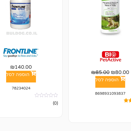
₪
140.00
₪
85.00
₪
80.00
הוספה לסל
הוספה לסל
78234024
8698931093837
אין
(0)
ביקורות
ל