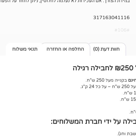
במידת הצורך: אם העכירות לא נעלמה לחלוטין, ניתן לחזור על הפעולה לאחר
317163041116
#106#
חוות דעת (0)
החלפה או החזרה
תנאי משלוח
ה
ינם
בקנייה מעל 250 ש"ח.
ל 24 ק"ג.
ילה על ידי חברת המשלוחים: