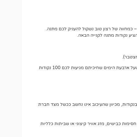
 כמחווה של רצון טוב נשקול להעניק לכם מתנה.
יע נקודות מתנה לקנייה הבאה.
אם משלוח אמור להגיע בתוך עד 5 ימי עסקים, כבר בסיום היום הרביעי תוכלו לבקש את ההטבה הרטרואקטיבית. זאת אומרת שעל ארבעת הימים שחיכיתם מגיעות לכם 100 נקודות
בנקודות, מכיוון שהעיכוב אינו נחשב ככשל מצד חברת
חסימות כבישים, מזג אוויר קיצוני או שביתות כלליות