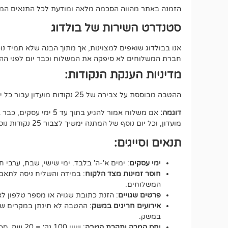
הזמנה באתר מהווה הסכמה מלאה ומודעת לכל התנאים המפ
סטנדרט השירות של בולדוג
אנו בבולדוג שואפים למצוינות, אך מתוך הבנה שלא תמיד 
חברת המשלוחים לא סיפקה את המשלוח וכבר יום לפני ההתחי
מדיניות הענקת הנקודות:
ההטבה מבוססת על צבירה של 25 נקודות מועדון עבור כל יום של המתנה, החל מיום העסקים הרביעי מרגע איסוף החבילה (100 נק במצטבר).
דוגמה:
מועדון, וכל יום נוסף של המתנה ימשיך לצבור 25 נקודות נוספות.
תנאים וסייגים:
ימי עסקים
: ימים א'-ה' בלבד. ימי שישי, שבת, ערבי ח
חוסר זמינות מצד הלקוח
: במידה והשליח ניסה לתאם 
המשלוחים.
פרטים שגויים
: הזנת כתובת שגויה או מספר טלפון 
אירועים חריגים במשק
: ההטבה לא תינתן במקרים של ע
במשק.
יחס המרה ותקרת הטבה
: שווי 100 נק׳ = 20 שח, סכום ההטבה הכולל לא יעבור את ה-500 נקודות.