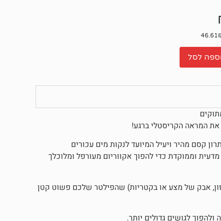
ספה לסל
 את המראה הקריסטלי ברגע!
ACCU- מבית המותג האמריקאי המוביל API הוא פתרון קסם מהיר ויעיל המיועד לנקות מים עכורים
מדעית וממוקדת כדי להפוך אקווריום מעורפל ומלוכלך
זון, אבק של מצע או בקטריות) שהפילטר שלכם פשוט קטן