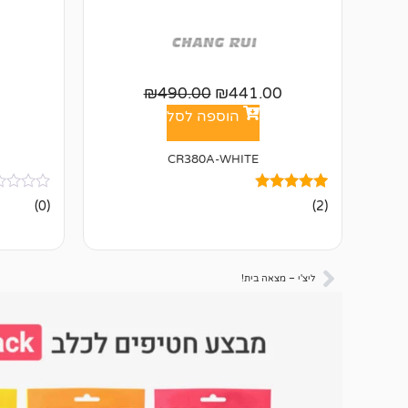
₪
490.00
₪
441.00
הוספה לסל
CR380A-WHITE
2
מדורגים
אין
(0)
(2)
5.00
ביקורות
מתוך 5
מבוסס על
דירוגים של
לקוחות
ליצ'י – מצאה בית!