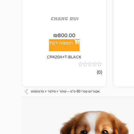
₪
800.00
הוספה לסל
CR420A+T-BLACK
אין
(0)
ביקורות
אקווריום קפרי 60 ס"מ – שחור + פילטר + טרמוסטט