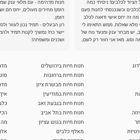
הציוד לכלבים! ניסיתי כמה
חנות מדהימה - עם מלאי ענק שמ
כלבים וכשנכנסתי לחנות פעם
הזמן! מחירים מעולים, יחס חם ושי
מה זה יחס אישי ודאגה לכלב
י מלא שאלות, ממש התאימו לי
רון הבעלים - תמיד נכון לעזור ולס
, יש מבחר ענק ומנעד נוח של
יישר כח! נמשיך לקנות תמיד ולהמ
 וסוג. מאז אני חוזר רק לשם,
ושכנים ומשפחה!
 ואני עוד יותר ❤️
דוג
חנות חיות בירושלים
מדר
חנות חיות ברחובות
סוגי
חנות חיות מבשרת ציון
מדרי
שת
חנות חיות במודיעין
איך
חנות חיות בגבעת זאב
כלב
חה
חנות חיות בתל אביב
הכל
תר
חנות חיות בגוש עציון
מה 
רטיות
מאלף כלבים
אלר