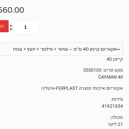
אין
ביקורות
560.00
הו
אקווריום קיימן 40 ס"מ – שחור + פילטר + חצץ + צמח
קיימן 40
מקט פריט: 5550105
CAYMAN 40
אקווריום איכותי תוצרת FERPLAST-איטליה
מידות:
41X21X34
תכולה:
21 ליטר