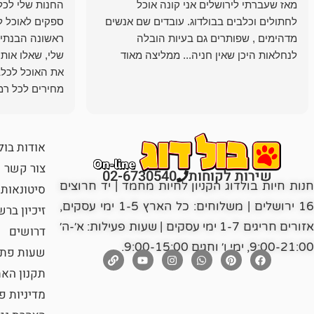
מאז שעברתי לירושלים אני קונה אוכל
החנות שלי לכל 
לחתולים וכלבים בבולדוג. עובדים שם אנשים
ספקים לאוכל ל
מדהימים , שפותרים גם בעיות הובלה
ראשונה הבנתי 
לנחלאות היכן שאין חניה... ממליצה מאוד
שלי, שאלו אות
את האוכל לכלב
מחירים לכל רמה
הכלב שלי מרוצה
אודות בול
צור קשר
שירות לקוחות
02-6730540
חנות חיות בולדוג הקניון לחיות מחמד | יד חרוצים
סיטונאות
16 ירושלים | משלוחים: כל הארץ 1-5 ימי עסקים,
זיכיון בר
אזורים חריגים 1-7 ימי עסקים | שעות פעילות: א׳-ה׳
דרושים
9:00-21:00, ימי ו׳ וחגים 9:00-15:00.
שעות פתי
תקנון הא
מדיניות פ