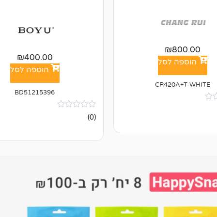
₪
800.00
₪
400.00
הוספה לסל
הוספה לסל
CR420A+T-WHITE
BD51215396
אין
(0)
ביקורות