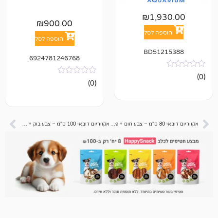
₪
1,9
₪
900.00
פה לסל
הוספה לסל
BD512
6924781246768
אין
(0)
ביקורות
אקווריום דובאי 80 ס"מ – צבע חום + פילטר + טרמוסטט
אקווריום דובאי 100 ס"מ – צבע בוק + פילטר + טרמוסטט