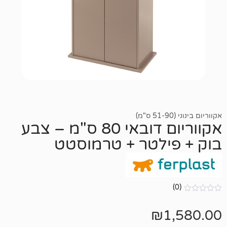
אקווריום דובאי 80 ס"מ – צבע
ילטר + טרמוסטט
₪
1