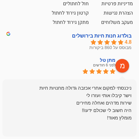
ת
חול לחתולים
קרטון גירוד לחתול
ם
מתקן גירוד לחתול
חיות בירושלים
ל
mazor
לפני 6 חודשים
אחלה חנות ,א
בכל עניין מתי
והשירות פצצה.