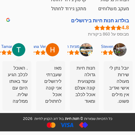
ם
מתקן גירוד לחתול
חיות בירושלים
מוניות רחובות אסף
Hana Ver
Tamar
סאן בן 
חנות חיות
מאז
. האוכל
פשוט חווית
גדולה
שעברתי
לכלב הגיע
קנייה שאפו
ומקצועית
לירושלים
עוד באותו
לעוסקים
קונה אצלם
אני קונה
היום עם
במלאכה
אוכל לכלב
אוכל
שליח.
שירות-אמינות-ז
ומאוד
לחתולים
ממליצה
והכי חשוב
מרוצה
וכלבים
מאד!!
איכות
בעיקר
בבולדוג.
שירות מאד
ממליץ
ויות שמורות ©
חנות חיות
בול דוג הקניון לחיות 2026
מהשירות
עובדים שם
מקצועי
בחום
וגם
אנשים
ואדיב ,
מהמחירים
מדהימים ,
מאד