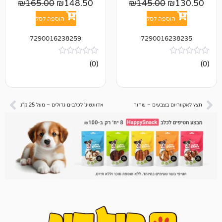
₪
165.00
₪
148.50
₪
145.00
פה לסל
הוספה לסל
7290016238259
729001
אין
(0)
ביקורות
בצבעים – שחור
אדוונטיג' לכלבים גדולים – מעל 25 ק"ג