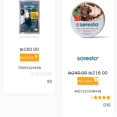
₪
160.00
מידע נוסף
73091024439
₪
240.00
אין
(0)
פה לסל
ביקורות
400722