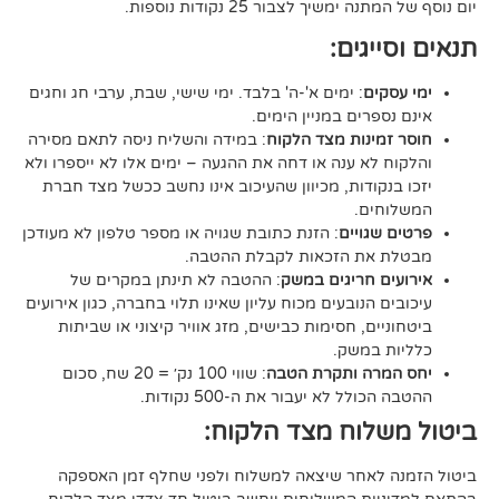
יך לצבור 25 נקודות נוספות.
גים:
ם
: ימים א'-ה' בלבד. ימי שישי, שבת, ערבי חג וחגים
רים במניין הימים.
נות מצד הלקוח
: במידה והשליח ניסה לתאם מסירה
א ענה או דחה את ההגעה – ימים אלו לא ייספרו ולא
ודות, מכיוון שהעיכוב אינו נחשב ככשל מצד חברת
ם.
ויים
: הזנת כתובת שגויה או מספר טלפון לא מעודכן
ת הזכאות לקבלת ההטבה.
 חריגים במשק
: ההטבה לא תינתן במקרים של
הנובעים מכוח עליון שאינו תלוי בחברה, כגון אירועים
ם, חסימות כבישים, מזג אוויר קיצוני או שביתות
במשק.
ה ותקרת הטבה
: שווי 100 נק׳ = 20 שח, סכום
ל לא יעבור את ה-500 נקודות.
וח מצד הלקוח:
אחר שיצאה למשלוח ולפני שחלף זמן האספקה