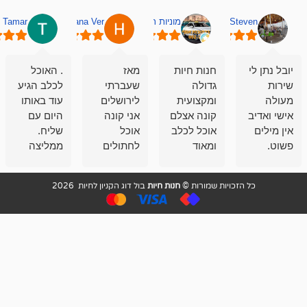
מוניות רחובות אסף
Hana Ver
Tamar
סאן בן 
חנות חיות
מאז
. האוכל
פשוט חווית
גדולה
שעברתי
לכלב הגיע
קנייה שאפו
ומקצועית
לירושלים
עוד באותו
לעוסקים
קונה אצלם
אני קונה
היום עם
במלאכה
אוכל לכלב
אוכל
שליח.
שירות-אמינות-ז
ומאוד
לחתולים
ממליצה
והכי חשוב
מרוצה
וכלבים
מאד!!
איכות
בעיקר
בבולדוג.
שירות מאד
ממליץ
ויות שמורות ©
חנות חיות
בול דוג הקניון לחיות 2026
מהשירות
עובדים שם
מקצועי
בחום
וגם
אנשים
ואדיב ,
מהמחירים
מדהימים ,
מאד
הזולים
שפותרים
נחמדים ,
גם בעיות
מזמינה
הובלה
אצלם
לנחלאות
בקביעות
היכן שאין