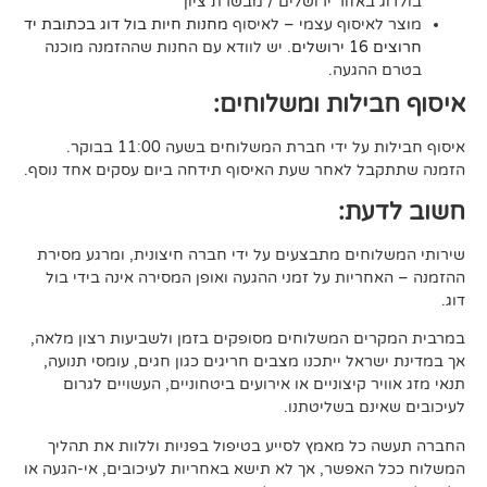
אזור ירושלים / מבשרת ציון
סוף עצמי – לאיסוף
מחנות חיות בול דוג בכתובת יד
. יש לוודא עם החנות שההזמנה מוכנה
געה.
לות ומשלוחים:
די חברת המשלוחים בשעה 11:00 בבוקר.
לאחר שעת האיסוף תידחה ביום עסקים אחד נוסף.
ת:
ים מתבצעים על ידי חברה חיצונית, ומרגע מסירת
ות על זמני ההגעה ואופן המסירה אינה בידי בול
 המשלוחים מסופקים בזמן ולשביעות רצון מלאה,
ל ייתכנו מצבים חריגים כגון חגים, עומסי תנועה,
קיצוניים או אירועים ביטחוניים, העשויים לגרום
ם בשליטתנו.
 מאמץ לסייע בטיפול בפניות וללוות את תהליך
פשר, אך לא תישא באחריות לעיכובים, אי-הגעה או