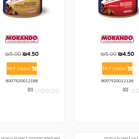
₪
5.00
₪
4.50
₪
5.00
₪
4.50
הוספה לסל
הוספה לסל
8007520012188
8007520012126
(0)
(0)
א
י
ן
ב
י
ק
ו
ר
ו
 בוגר
|
מוצרים נבחרים
מזון לחתול סטרלייזד
|
מוצרים נבחרים