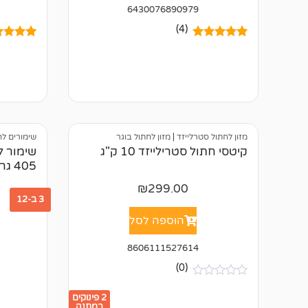
6430076890979
(4)
4
מדורגים
5.00
5
מדורגים
מתוך 5
מתוך 5
מבוסס על
מבוסס ע
דירוגים של
דירוגים 
לקוחות
לקוחות
מזון לחתול סטרלייזד
|
מזון לחתול בוגר
שימורים לח
קיטסי חתול סטרילייזד 10 ק"ג
שימור ל
405 גרם
₪
299.00
3 ב-12
הוספה לסל
8606111527614
(0)
א
י
2 פינוקים
ן
במתנה