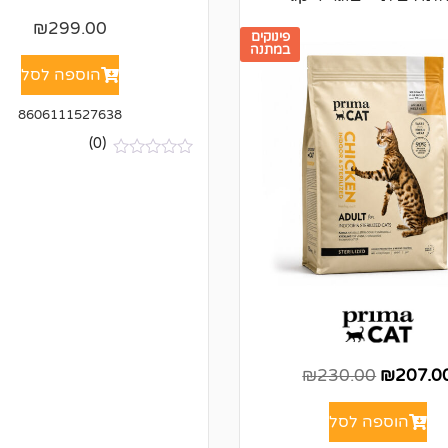
₪
299.00
פינוקים
במתנה
הוספה לסל
8606111527638
(0)
א
י
ן
ב
י
ק
ו
ר
ו
ת
₪
230.00
₪
207.0
הוספה לסל