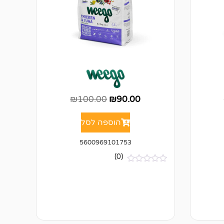
₪
100.00
₪
90.00
הוספה לסל
5600969101753
(0)
א
י
ן
ב
י
ק
ו
ר