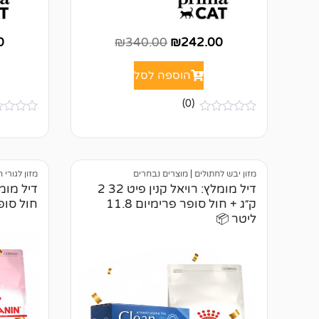
0
₪
340.00
₪
242.00
הוספה לסל
(0)
א
א
י
י
ן
ן
ב
ב
י
י
מזון יבש לחתולים
|
מוצרים נבחרים
מזון לגורי 
ק
ק
ו
ו
דיל מומלץ: רויאל קנין פיט 32 2
ר
ר
ק״ג + חול סופר פרימיום 11.8
חול סופר פרי
ו
ו
ליטר 📦
ת
ת