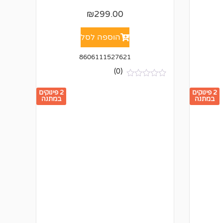
₪
299.00
הוספה לסל
8606111527621
(0)
א
י
2 פינוקים
2 פינוקים
ן
במתנה
במתנה
ב
י
ק
ו
ר
ו
ת