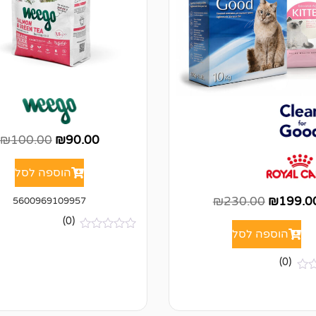
₪
100.00
₪
90.00
הוספה לסל
₪
230.00
₪
199.0
5600969109957
(0)
הוספה לסל
א
י
ן
(0)
ב
י
ק
ו
ר