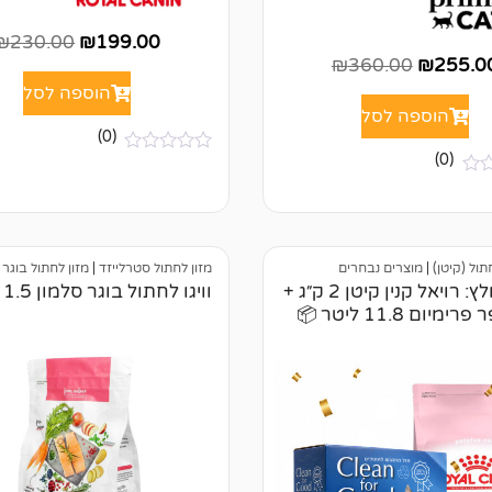
₪
230.00
₪
199.00
₪
360.00
₪
255.0
הוספה לסל
הוספה לסל
(0)
(0)
א
י
ן
ב
י
ק
ו
חתול (קיטן)
|
מוצרים נבחרים
מזון לחתול סטרלייזד
|
מזון לחתול בוגר
ר
דיל מומלץ: רויאל קנין קיטן 2 ק״ג +
וויגו לחתול בוגר סלמון 1.5 קג
ו
מיום 11.8 ליטר 📦
ת