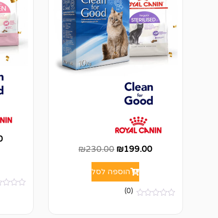
0
₪
230.00
₪
199.00
הוספה לסל
(0)
א
י
א
ן
י
ב
ן