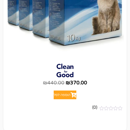
₪
440.00
₪
370.00
הוספה לסל
(0)