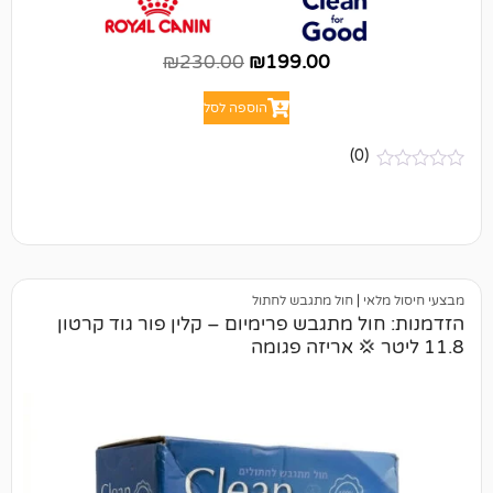
₪
230.00
₪
199.00
הוספה לסל
(0)
י
|
חול מתגבש לחתול
ל מתגבש פרימיום – קלין פור גוד קרטון